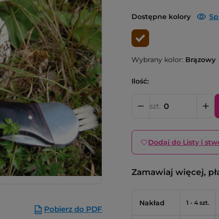
Dostępne kolory
Sp
Wybrany kolor:
Brązowy
Ilość:
szt.
Dodaj do Listy i stw
Zamawiaj więcej, pł
Nakład
1 - 4 szt.
Pobierz do PDF