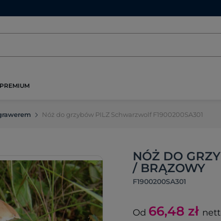
PREMIUM
 grawerem
Nóż do grzybów PILZ Schwarzwolf F1900200SA301
NÓŻ DO GRZ
/ BRĄZOWY
F1900200SA301
66,48
zł
Od
net