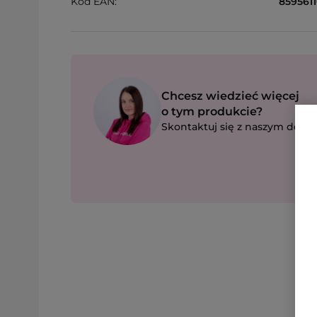
Kod EAN:
859561
Chcesz wiedzieć więcej
o tym produkcie?
Skontaktuj się z naszym dorad