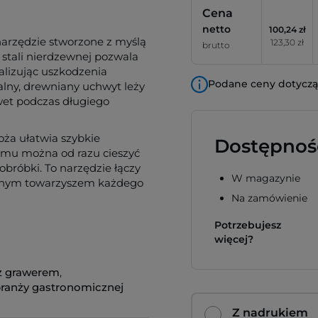
Cena
netto
100,24 zł
narzędzie stworzone z myślą
123,30 zł
brutto
 stali nierdzewnej pozwala
alizując uszkodzenia
Podane ceny dotyczą 
alny, drewniany uchwyt leży
wet podczas długiego
ża ułatwia szybkie
Dostępnoś
czemu można od razu cieszyć
obróbki. To narzędzie łączy
W magazynie
pionym towarzyszem każdego
Na zamówienie
Potrzebujesz
więcej?
z grawerem
,
branży gastronomicznej
Z nadrukiem