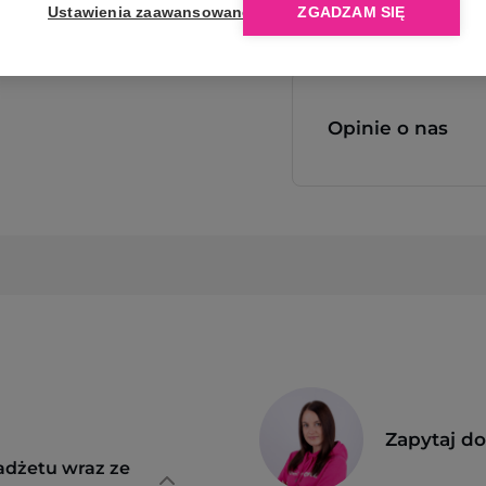
Ustawienia zaawansowane
ZGADZAM SIĘ
Opinie o nas
Zapytaj d
adżetu wraz ze