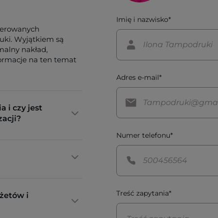
Imię i nazwisko*
ferowanych
tuki. Wyjątkiem są
imalny nakład,
formacje na ten temat
Adres e-mail*
a i czy jest
zacji?
Numer telefonu*
Treść zapytania*
żetów i