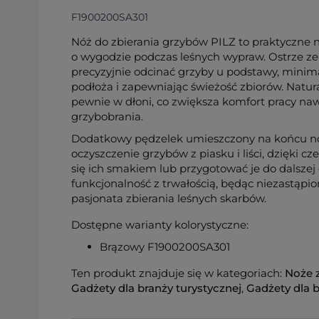
F1900200SA301
Nóż do zbierania grzybów PILZ to praktyczne 
o wygodzie podczas leśnych wypraw. Ostrze ze
precyzyjnie odcinać grzyby u podstawy, minim
podłoża i zapewniając świeżość zbiorów. Natur
pewnie w dłoni, co zwiększa komfort pracy na
grzybobrania.
Dodatkowy pędzelek umieszczony na końcu no
oczyszczenie grzybów z piasku i liści, dzięki 
się ich smakiem lub przygotować je do dalszej 
funkcjonalność z trwałością, będąc niezastą
pasjonata zbierania leśnych skarbów.
Dostępne warianty kolorystyczne:
Brązowy F1900200SA301
Ten produkt znajduje się w kategoriach:
Noże 
Gadżety dla branży turystycznej
,
Gadżety dla 