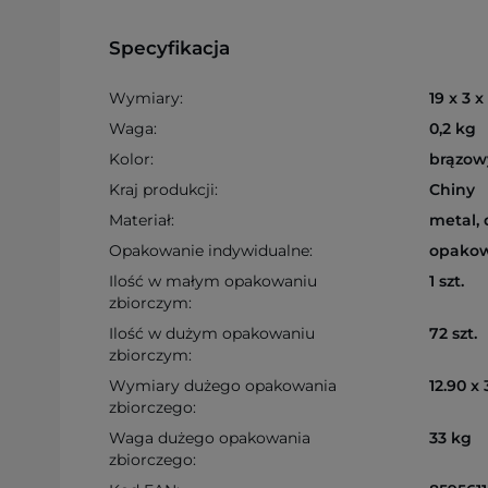
Specyfikacja
Wymiary:
19 x 3 x
Waga:
0,2 kg
Kolor:
brązow
Kraj produkcji:
Chiny
Materiał:
metal,
Opakowanie indywidualne:
opakow
Ilość w małym opakowaniu
1 szt.
zbiorczym:
Ilość w dużym opakowaniu
72 szt.
zbiorczym:
Wymiary dużego opakowania
12.90 x
zbiorczego:
Waga dużego opakowania
33 kg
zbiorczego: