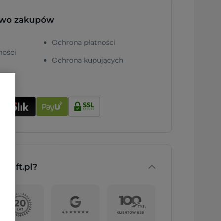
two zakupów
Ochrona płatności
ności
Ochrona kupujących
nGift.pl?