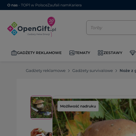
O nas
- TOP1 w Polsce
Zaufali nam
Kariera
GADŻETY REKLAMOWE
TEMATY
ZESTAWY
Gadżety reklamowe
Gadżety survivalowe
Noże z
Możliwość nadruku