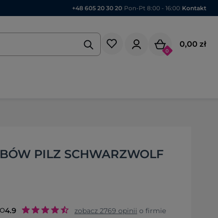
+48 605 20 30 20
|
Pon-Pt 8:00 - 16:00
|
Kontakt
0,00 zł
0
YBÓW PILZ SCHWARZWOLF
to
4.9
zobacz
2769
opinii
o firmie