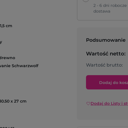
2 - 6 dni robocze
dostawa
 1,5 cm
Podsumowanie
y
Wartość netto:
 drewno
Wartość brutto:
anie Schwarzwolf
Dodaj do kos
 30.50 x 27 cm
Dodaj do Listy i s