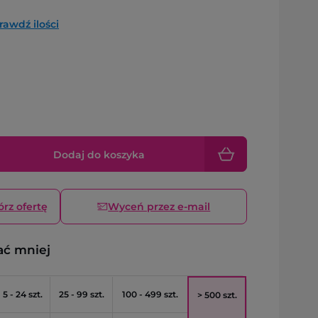
rawdź ilości
Dodaj do koszyka
órz ofertę
Wyceń przez e-mail
ać mniej
5 - 24 szt.
25 - 99 szt.
100 - 499 szt.
> 500 szt.