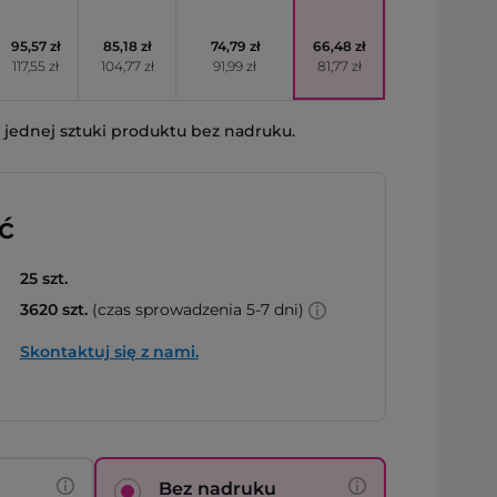
95,57 zł
85,18 zł
74,79 zł
66,48 zł
117,55 zł
104,77 zł
91,99 zł
81,77 zł
jednej sztuki produktu bez nadruku.
ć
25 szt.
3620 szt.
(czas sprowadzenia 5-7 dni)
Skontaktuj się z nami.
Bez nadruku