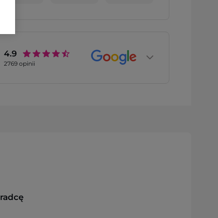
4.9
2769
opinii
oradcę