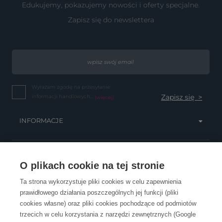
Edukujemy, pokazujemy nowości i oferty specjalne.
Zapisz się do newslettera
Wyrażam zgodę na przesyłanie
informacji handlowych...
(więcej)
INFORMACJE
OBSŁUGA KLIENTA
O plikach cookie na tej stronie
Ta strona wykorzystuje pliki cookies w celu zapewnienia
prawidłowego działania poszczególnych jej funkcji (pliki
KONTAKT
cookies własne) oraz pliki cookies pochodzące od podmiotów
trzecich w celu korzystania z narzędzi zewnętrznych (Google