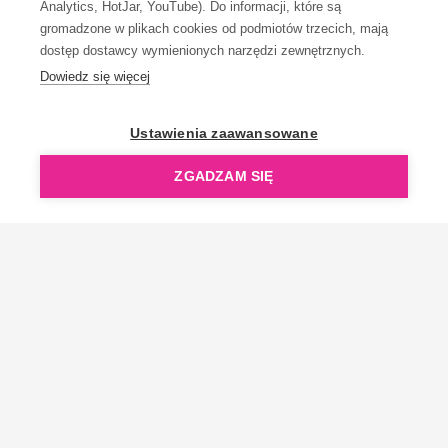
Analytics, HotJar, YouTube). Do informacji, które są
gromadzone w plikach cookies od podmiotów trzecich, mają
dostęp dostawcy wymienionych narzędzi zewnętrznych.
Dowiedz się więcej
OpenGift jest częścią ReflectGroup.
Ustawienia zaawansowane
ZGADZAM SIĘ
Copyright © 2006-2026 OpenGift.pl