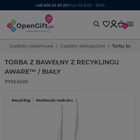
+48 605 20 30 20
|
Pon-Pt 8:00 - 16:00
0
Gadżety reklamowe
Gadżety ekologiczne
Torby bawe
TORBA Z BAWEŁNY Z RECYKLINGU
AWARE™ / BIAŁY
P762.5403
Recykling
Możliwość nadruku