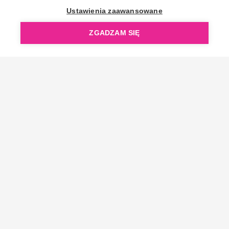
OpenGift jest częścią ReflectGroup.
Ustawienia zaawansowane
ZGADZAM SIĘ
Copyright © 2006-2026 OpenGift.pl