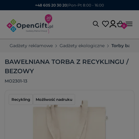
+48 605 20 30 20
|
Pon-Pt 8:00 - 16:00
0
Gadżety reklamowe
Gadżety ekologiczne
Torby bawe
BAWEŁNIANA TORBA Z RECYKLINGU /
BEZOWY
MO2301-13
Recykling
Możliwość nadruku