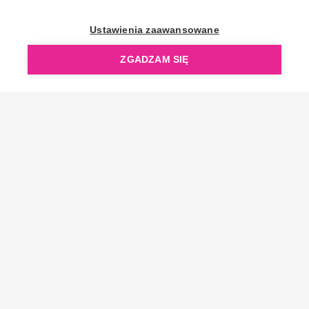
OpenGift jest częścią ReflectGroup.
Ustawienia zaawansowane
ZGADZAM SIĘ
Copyright © 2006-2026 OpenGift.pl