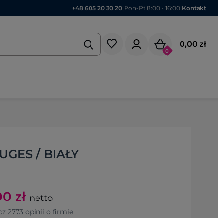
+48 605 20 30 20
|
Pon-Pt 8:00 - 16:00
|
Kontakt
0,00 zł
0
GES / BIAŁY
00
zł
netto
cz
2773
opinii
o firmie