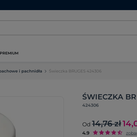
PREMIUM
pachowe i pachnidła
Świeczka BRUGES 424306
ŚWIECZKA BRU
424306
14,76 zł
14,
Od
4.9
zoba