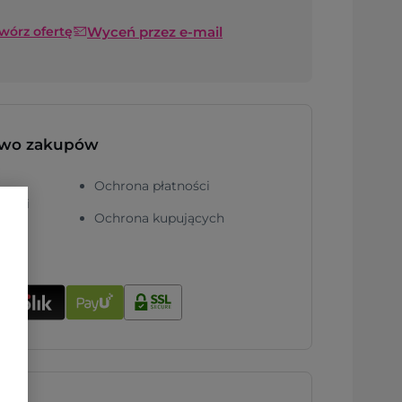
Wyceń przez e-mail
twórz ofertę
two zakupów
Ochrona płatności
ności
Ochrona kupujących