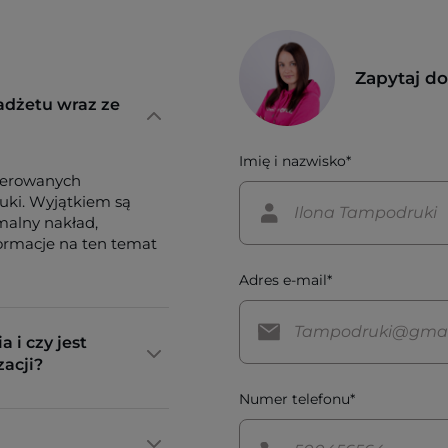
Zapytaj d
adżetu wraz ze
Imię i nazwisko*
ferowanych
tuki. Wyjątkiem są
imalny nakład,
formacje na ten temat
Adres e-mail*
a i czy jest
zacji?
Numer telefonu*