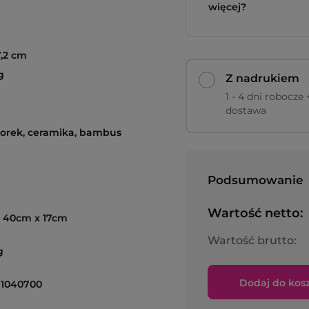
więcej?
7,2 cm
g
Z nadrukiem
1 - 4 dni robocze 
dostawa
korek, ceramika, bambus
Podsumowanie
Wartość netto:
 40cm x 17cm
Wartość brutto:
g
Dodaj do kos
1040700