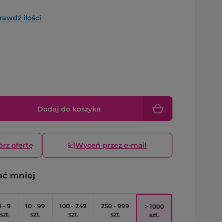
rawdź ilości
Dodaj do koszyka
órz ofertę
Wyceń przez e-mail
ać mniej
1 - 9
10 - 99
100 - 249
250 - 999
> 1000
szt.
szt.
szt.
szt.
szt.