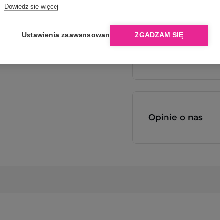
Dlaczego Ope
Dowiedz się więcej
Ustawienia zaawansowane
ZGADZAM SIĘ
Opinie o nas