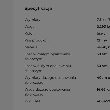
Specyfikacja
Wymiary:
7.5 x ⌀ 
Waga:
0,293 k
Kolor:
biały
Kraj produkcji:
Chiny
Materiał:
wosk, 
Ilość w małym opakowaniu
50 szt.
zbiorczym:
Ilość w dużym opakowaniu
50 szt.
zbiorczym:
Wymiary dużego opakowania
40cm x
zbiorczego:
Waga dużego opakowania
14.66 k
zbiorczego:
Kod EAN:
406457