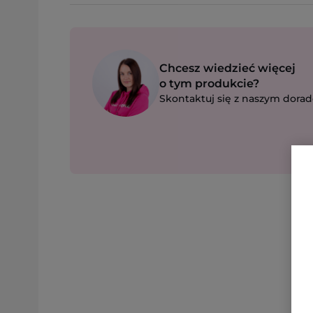
Chcesz wiedzieć więcej
o tym produkcie?
Skontaktuj się z naszym dorad