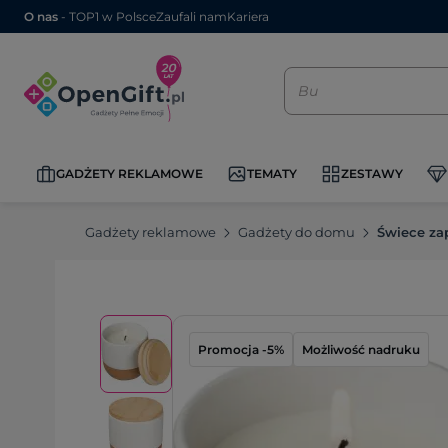
O nas
- TOP1 w Polsce
Zaufali nam
Kariera
GADŻETY REKLAMOWE
TEMATY
ZESTAWY
Gadżety reklamowe
Gadżety do domu
Świece za
Promocja -5%
Możliwość nadruku