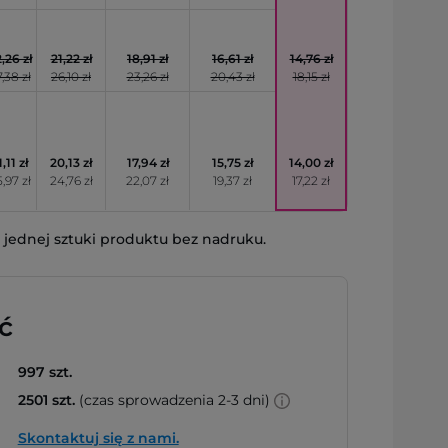
,26 zł
21,22 zł
18,91 zł
16,61 zł
14,76 zł
,38 zł
26,10 zł
23,26 zł
20,43 zł
18,15 zł
1,11 zł
20,13 zł
17,94 zł
15,75 zł
14,00 zł
,97 zł
24,76 zł
22,07 zł
19,37 zł
17,22 zł
jednej sztuki produktu bez nadruku.
ć
997 szt.
2501 szt.
(czas sprowadzenia 2-3 dni)
Skontaktuj się z nami.