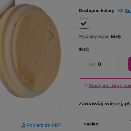
Dostępne kolory
Sp
Wybrany kolor:
Biały
Ilość:
szt.
Dodaj do Listy i stw
Zamawiaj więcej, pł
Nakład
Pobierz do PDF