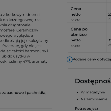
Cena
u z korkowym dnem i
netto
22
27
 do każdego wnętrza.
brutto
nia długotrwałe i
Cena po
tmosferę. Ceramiczny
obniżce
lowego wyglądu, a
netto
podkreślają jej ekologiczny
2
25
 świeczkę, gdy nie jest
brutto
adając całości harmonijny i
 lub do użytku w
Podane ceny dotyczą 
osk roślinny 47%, aromaty
Dostępnoś
W magazynie
e zapachowe i pachnidła
,
Na zamówienie
Potrzebujesz