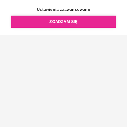
OpenGift jest częścią ReflectGroup.
Ustawienia zaawansowane
ZGADZAM SIĘ
Copyright © 2006-2026 OpenGift.pl