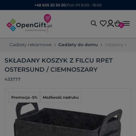
+48 605 20 30 20
|
Pon-Pt 8:00 - 16:00
0
Gadżety reklamowe
Gadżety do domu
Składany kosz
SKŁADANY KOSZYK Z FILCU RPET
OSTERSUND / CIEMNOSZARY
433777
Promocja -5%
Możliwość nadruku