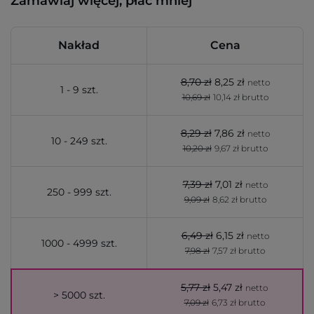
Zamawiaj więcej, płać mniej
Nakład
Cena
8,70 zł
8,25 zł
netto
1 - 9 szt.
10,69 zł
10,14 zł brutto
8,29 zł
7,86 zł
netto
10 - 249 szt.
10,20 zł
9,67 zł brutto
7,39 zł
7,01 zł
netto
250 - 999 szt.
9,09 zł
8,62 zł brutto
6,49 zł
6,15 zł
netto
1000 - 4999 szt.
7,98 zł
7,57 zł brutto
5,77 zł
5,47 zł
netto
> 5000 szt.
7,09 zł
6,73 zł brutto