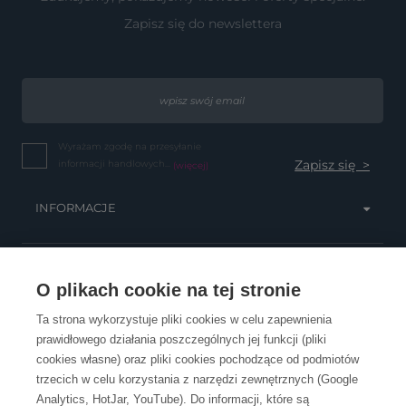
Zapisz się do newslettera
Wyrażam zgodę na przesyłanie
informacji handlowych...
(więcej)
INFORMACJE
OBSŁUGA KLIENTA
O plikach cookie na tej stronie
Ta strona wykorzystuje pliki cookies w celu zapewnienia
prawidłowego działania poszczególnych jej funkcji (pliki
KONTAKT
cookies własne) oraz pliki cookies pochodzące od podmiotów
trzecich w celu korzystania z narzędzi zewnętrznych (Google
Analytics, HotJar, YouTube). Do informacji, które są