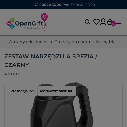
+48 605 20 30 20
|
Pon-Pt 8:00 - 16:00
0
Gadżety reklamowe
Gadżety do domu
Narzędzia rek
ZESTAW NARZĘDZI LA SPEZIA /
CZARNY
430703
Promocja -5%
Możliwość nadruku