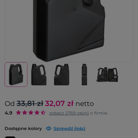
33,81 zł
32,07
zł
Od
netto
4.9
zobacz
2769
opinii
o firmie
Dostępne kolory
Sprawdź ilości