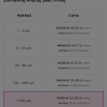
Zamawiaj więcej, płać mniej
Nakład
Cena
50,98 zł
48,36 zł
netto
1 - 4 szt.
62,71 zł
59,49 zł brutto
48,60 zł
46,11 zł
netto
5 - 24 szt.
59,78 zł
56,71 zł brutto
43,32 zł
41,10 zł
netto
25 - 99 szt.
53,28 zł
50,55 zł brutto
38,04 zł
36,08 zł
netto
100 - 499 szt.
46,79 zł
44,38 zł brutto
33,81 zł
32,08 zł
netto
> 500 szt.
41,59 zł
39,45 zł brutto