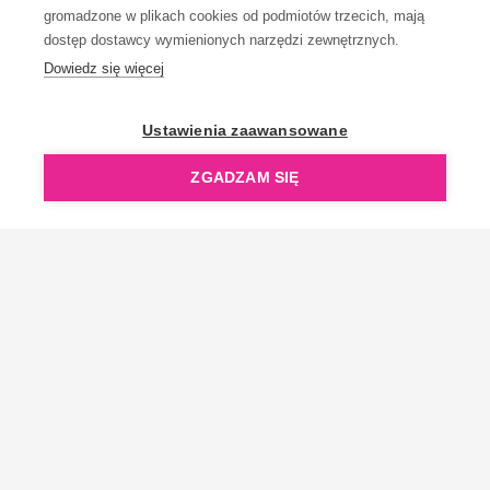
gromadzone w plikach cookies od podmiotów trzecich, mają
dostęp dostawcy wymienionych narzędzi zewnętrznych.
Dowiedz się więcej
OpenGift jest częścią ReflectGroup.
Ustawienia zaawansowane
ZGADZAM SIĘ
Copyright © 2006-2026 OpenGift.pl