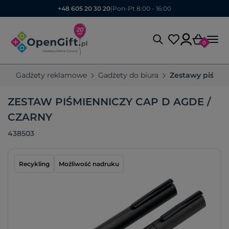
+48 605 20 30 20
|
Pon-Pt 8:00 - 16:00
0
Gadżety reklamowe
Gadżety do biura
Zestawy piśmie
ZESTAW PIŚMIENNICZY CAP D AGDE /
CZARNY
438503
Recykling
Możliwość nadruku