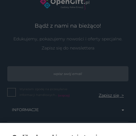
Bądź z nami na bieżąco!
Edukujemy, pokazujemy nowości i oferty specjalne.
Zapisz się do newslettera
Wyrażam zgodę na przesyłanie
informacji handlowych...
(więcej)
INFORMACJE
OBSŁUGA KLIENTA