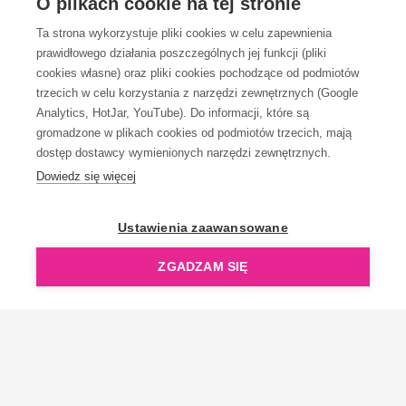
O plikach cookie na tej stronie
Ta strona wykorzystuje pliki cookies w celu zapewnienia
prawidłowego działania poszczególnych jej funkcji (pliki
KONTAKT
cookies własne) oraz pliki cookies pochodzące od podmiotów
trzecich w celu korzystania z narzędzi zewnętrznych (Google
Analytics, HotJar, YouTube). Do informacji, które są
gromadzone w plikach cookies od podmiotów trzecich, mają
dostęp dostawcy wymienionych narzędzi zewnętrznych.
Dowiedz się więcej
OpenGift jest częścią ReflectGroup.
Ustawienia zaawansowane
ZGADZAM SIĘ
Copyright © 2006-2026 OpenGift.pl