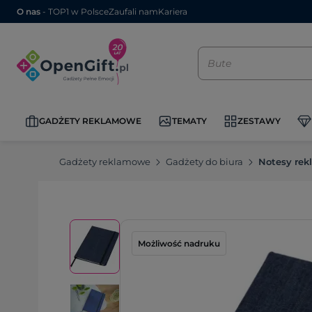
O nas
- TOP1 w Polsce
Zaufali nam
Kariera
GADŻETY REKLAMOWE
TEMATY
ZESTAWY
Gadżety reklamowe
Gadżety do biura
Notesy re
Możliwość nadruku