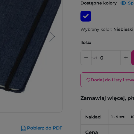
Dostępne kolory
Sp
Wybrany kolor:
Niebieski
Ilość:
szt.
Dodaj do Listy i stw
Zamawiaj więcej, pł
Nakład
1 - 9 szt.
10
Pobierz do PDF
Cena