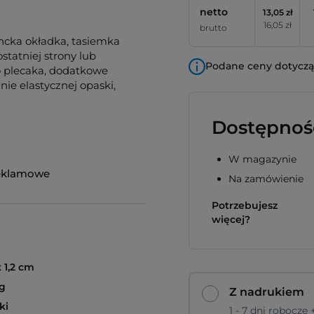
netto
13,05 zł
16,05 zł
brutto
gancka okładka, tasiemka
tatniej strony lub
Podane ceny dotyczą 
o plecaka, dodatkowe
ie elastycznej opaski,
Dostępnoś
W magazynie
eklamowe
Na zamówienie
Potrzebujesz
więcej?
x 1,2 cm
g
Z nadrukiem
ki
1 - 7 dni robocze