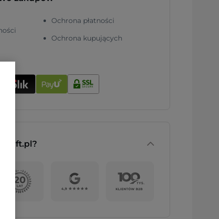
Ochrona płatności
ności
Ochrona kupujących
nGift.pl?