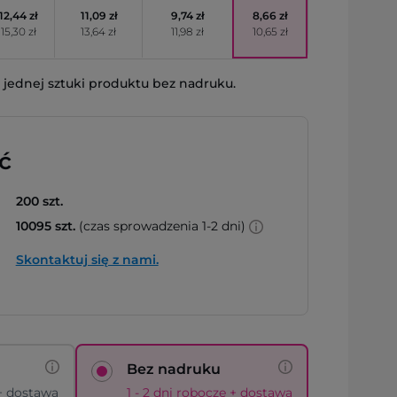
12,44 zł
11,09 zł
9,74 zł
8,66 zł
15,30 zł
13,64 zł
11,98 zł
10,65 zł
jednej sztuki produktu bez nadruku.
ć
200 szt.
10095 szt.
(czas sprowadzenia 1-2 dni)
Skontaktuj się z nami.
Bez nadruku
 + dostawa
1 - 2 dni robocze + dostawa