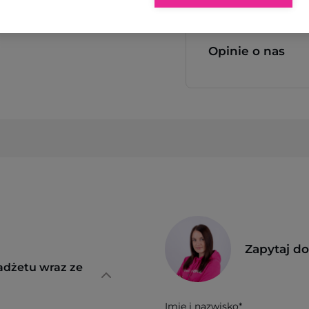
Opinie o nas
Zapytaj d
adżetu wraz ze
Imię i nazwisko*