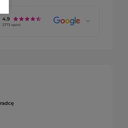
4.9
2773
opinii
oradcę