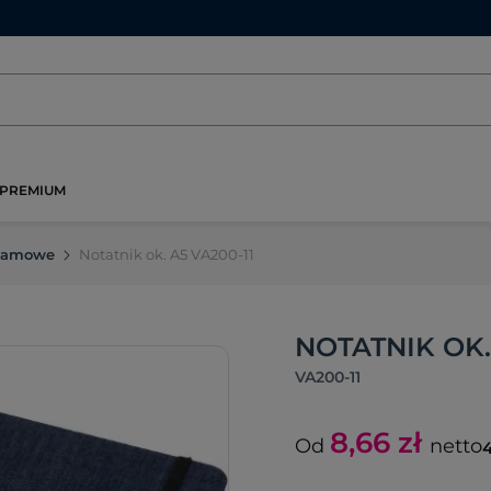
PREMIUM
klamowe
Notatnik ok. A5 VA200-11
NOTATNIK OK. 
VA200-11
8,66
zł
Od
netto
4