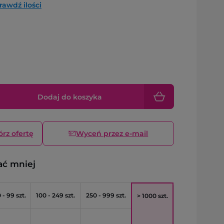
rawdź ilości
Dodaj do koszyka
órz ofertę
Wyceń przez e-mail
ać mniej
 - 99 szt.
100 - 249 szt.
250 - 999 szt.
> 1000 szt.