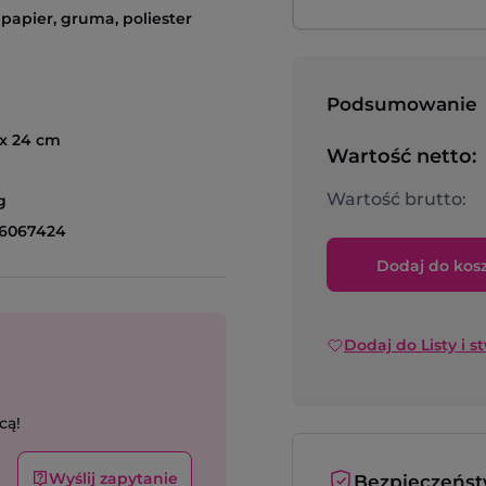
papier, gruma, poliester
Podsumowanie
 x 24 cm
Wartość netto:
Wartość brutto:
g
6067424
Dodaj do kos
Dodaj do Listy i s
cą!
Wyślij zapytanie
Bezpieczeńs