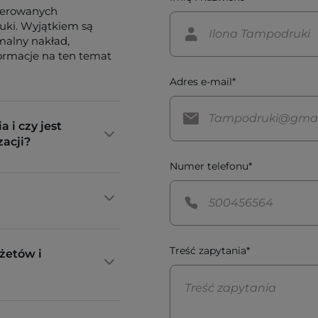
ferowanych
tuki. Wyjątkiem są
imalny nakład,
formacje na ten temat
Adres e-mail*
a i czy jest
zacji?
Numer telefonu*
Treść zapytania*
żetów i