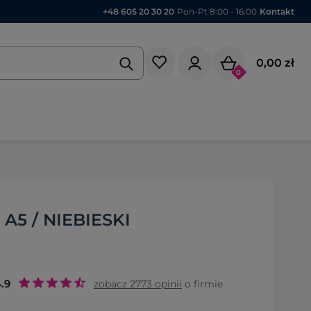
+48 605 20 30 20
|
Pon-Pt 8:00 - 16:00
|
Kontakt
0,00 zł
0
A5 / NIEBIESKI
.9
zobacz
2773
opinii
o firmie