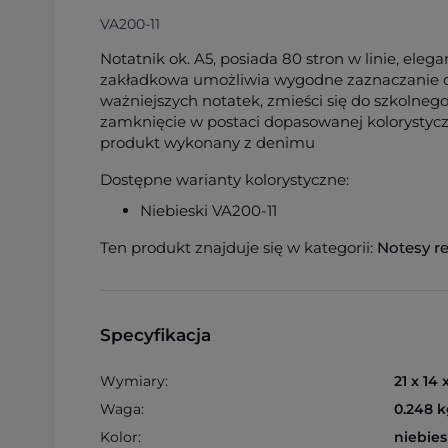
VA200-11
Notatnik ok. A5, posiada 80 stron w linie, ele
zakładkowa umożliwia wygodne zaznaczanie os
ważniejszych notatek, zmieści się do szkolneg
zamknięcie w postaci dopasowanej kolorystyczn
produkt wykonany z denimu
Dostępne warianty kolorystyczne:
Niebieski VA200-11
Ten produkt znajduje się w kategorii:
Notesy r
Specyfikacja
Wymiary:
21 x 14 
Waga:
0.248 k
Kolor:
niebies