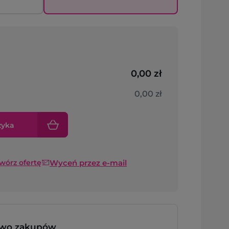
0,00 zł
0,00 zł
zyka
Wyceń przez e-mail
twórz ofertę
two zakupów