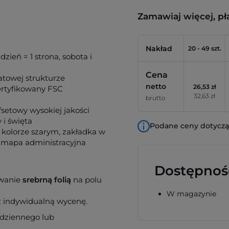
Zamawiaj więcej, pł
Nakład
20 - 49 szt.
zień = 1 strona, sobota i
Cena
atowej strukturze
netto
26,53 zł
ertyfikowany FSC
32,63 zł
brutto
fsetowy wysokiej jakości
i święta
Podane ceny dotyczą 
 kolorze szarym, zakładka w
, mapa administracyjna
Dostępnoś
owanie
srebrną folią
na polu
W magazynie
z indywidualną wycenę.
 dziennego lub