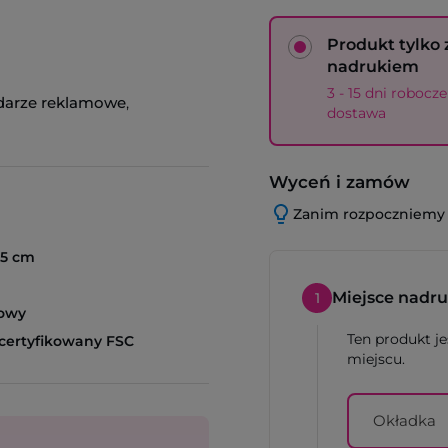
Produkt tylko 
nadrukiem
3 - 15 dni robocze
darze reklamowe
,
dostawa
Wyceń i zamów
Zanim rozpoczniemy re
,5 cm
Miejsce nadr
1
owy
Ten produkt j
 certyfikowany FSC
miejscu.
Okładka