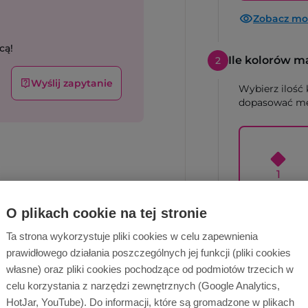
Zobacz moż
cą!
Ile kolorów m
2
Wyślij zapytanie
Wybierz ilość
dopasować me
1
O plikach cookie na tej stronie
Ta strona wykorzystuje pliki cookies w celu zapewnienia
Jaką technik
3
prawidłowego działania poszczególnych jej funkcji (pliki cookies
własne) oraz pliki cookies pochodzące od podmiotów trzecich w
Zdjęcia poglą
technika.
celu korzystania z narzędzi zewnętrznych (Google Analytics,
HotJar, YouTube). Do informacji, które są gromadzone w plikach