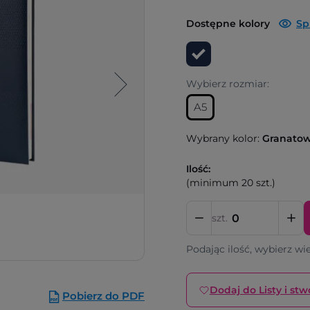
Dostępne kolory
Sp
Wybierz rozmiar:
A5
Wybrany kolor:
Granato
Ilość:
(minimum 20 szt.)
szt.
Podając ilość, wybierz wi
Dodaj do Listy i stw
Pobierz do PDF