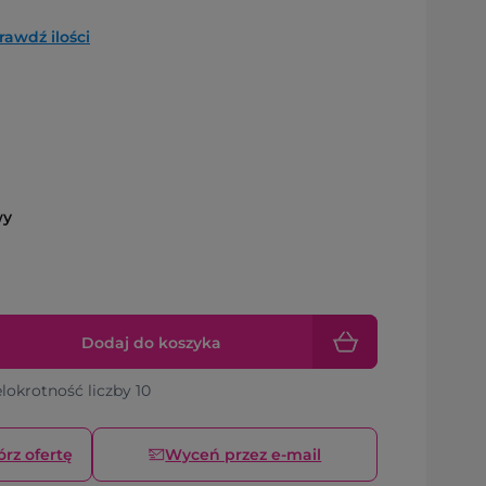
rawdź ilości
wy
Dodaj do koszyka
elokrotność liczby 10
órz ofertę
Wyceń przez e-mail