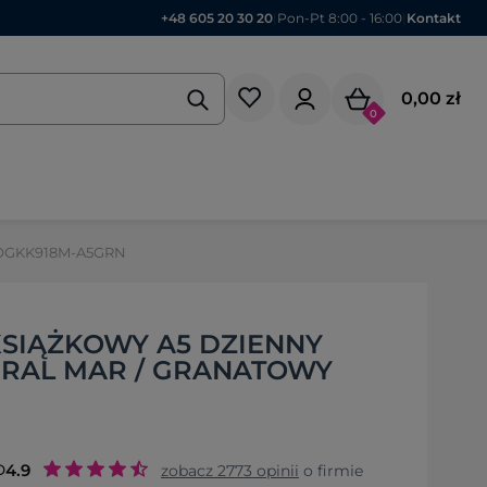
+48 605 20 30 20
|
Pon-Pt 8:00 - 16:00
|
Kontakt
0,00 zł
0
ar OGKK918M-A5GRN
SIĄŻKOWY A5 DZIENNY
URAL MAR / GRANATOWY
o
4.9
zobacz
2773
opinii
o firmie