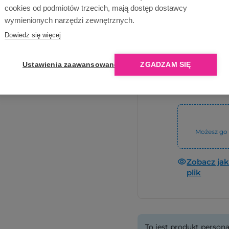
cookies od podmiotów trzecich, mają dostęp dostawcy
Dru
wymienionych narzędzi zewnętrznych.
Dowiedz się więcej
Ustawienia zaawansowane
ZGADZAM SIĘ
Prześlij plik
4
Zobacz reko
Możesz go 
Zobacz ja
plik
To jest produkt persona