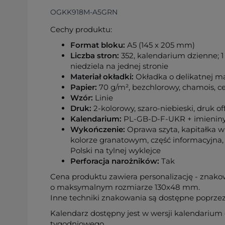
OGKK918M-A5GRN
Cechy produktu:
Format bloku:
A5 (145 x 205 mm)
Liczba stron:
352, kalendarium dzienne; 1 d
niedziela na jednej stronie
Materiał okładki:
Okładka o delikatnej m
Papier:
70 g/m², bezchlorowy, chamois, c
Wzór:
Linie
Druk:
2-kolorowy, szaro-niebieski, druk of
Kalendarium:
PL-GB-D-F-UKR + imieniny 
Wykończenie:
Oprawa szyta, kapitałka w
kolorze granatowym, część informacyjna
Polski na tylnej wyklejce
Perforacja narożników:
Tak
Cena produktu zawiera personalizację - znak
o maksymalnym rozmiarze 130x48 mm.
Inne techniki znakowania są dostępne poprze
Kalendarz dostępny jest w wersji kalendarium
tygodniowego.