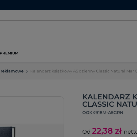
PREMIUM
 reklamowe
Kalendarz książkowy A5 dzienny Classic Natural M
KALENDARZ K
CLASSIC NAT
OGKK918M-A5GRN
22,38
zł
Od
nett