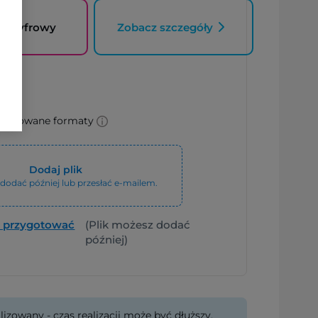
k Cyfrowy
Zobacz szczegóły
mendowane formaty
Dodaj plik
dodać później lub przesłać e-mailem.
k przygotować
(Plik możesz dodać
później)
lizowany - czas realizacji może być dłuższy.