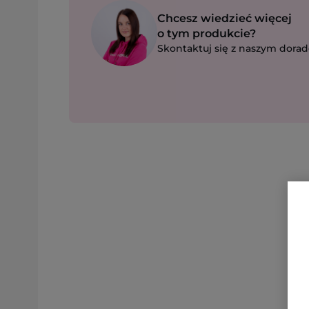
Chcesz wiedzieć więcej
o tym produkcie?
Skontaktuj się z naszym dorad