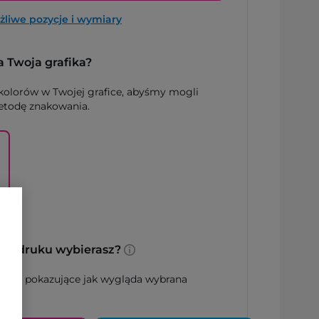
liwe pozycje i wymiary
a Twoja grafika?
 kolorów w Twojej grafice, abyśmy mogli
todę znakowania.
ę nadruku wybierasz?
dowe pokazujące jak wygląda wybrana