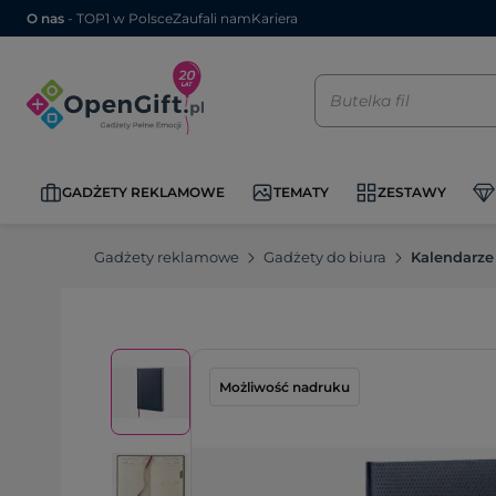
O nas
- TOP1 w Polsce
Zaufali nam
Kariera
GADŻETY REKLAMOWE
TEMATY
ZESTAWY
Gadżety reklamowe
Gadżety do biura
Kalendarze
Możliwość nadruku