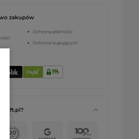
two zakupów
Ochrona płatności
ności
Ochrona kupujących
nGift.pl?