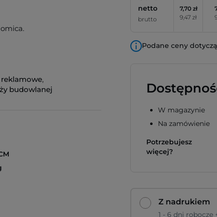
netto
7,70 zł
9,47 zł
brutto
iomica.
Podane ceny dotyczą 
i reklamowe
,
Dostępnoś
nży budowlanej
W magazynie
Na zamówienie
Potrzebujesz
więcej?
 CM
g
Z nadrukiem
1 - 6 dni robocze 