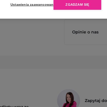
Ustawienia zaawansowane
ZGADZAM SIĘ
Opinie o nas
Zapytaj d
adżetu wraz ze