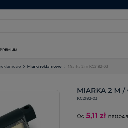
PREMIUM
 reklamowe
Miarki reklamowe
Miarka 2 m KC2182-03
MIARKA 2 M /
KC2182-03
5,11
zł
Od
netto
4.