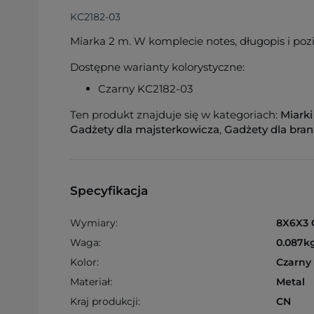
KC2182-03
Miarka 2 m. W komplecie notes, długopis i poz
Dostępne warianty kolorystyczne:
Czarny KC2182-03
Ten produkt znajduje się w kategoriach:
Miark
Gadżety dla majsterkowicza
,
Gadżety dla bra
Specyfikacja
Wymiary:
8X6X3
Waga:
0.087k
Kolor:
Czarny
Materiał:
Metal
Kraj produkcji:
CN