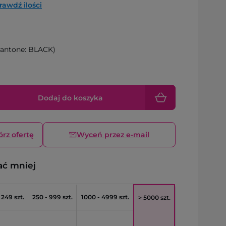
rawdź ilości
antone: BLACK)
Dodaj do koszyka
órz ofertę
Wyceń przez e-mail
ać mniej
 249 szt.
250 - 999 szt.
1000 - 4999 szt.
> 5000 szt.