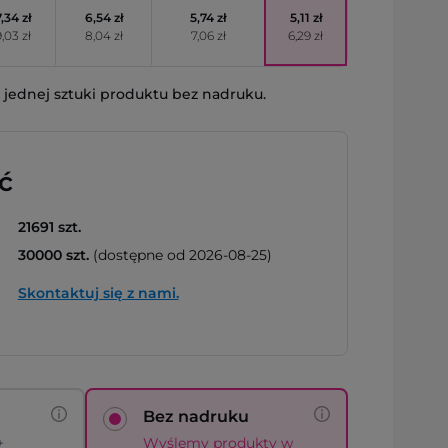
7,34 zł
6,54 zł
5,74 zł
5,11 zł
9,03 zł
8,04 zł
7,06 zł
6,29 zł
jednej sztuki produktu bez nadruku.
ć
21691 szt.
30000 szt.
(dostępne od 2026-08-25)
Skontaktuj się z nami.
Bez nadruku
+
Wyślemy produkty w