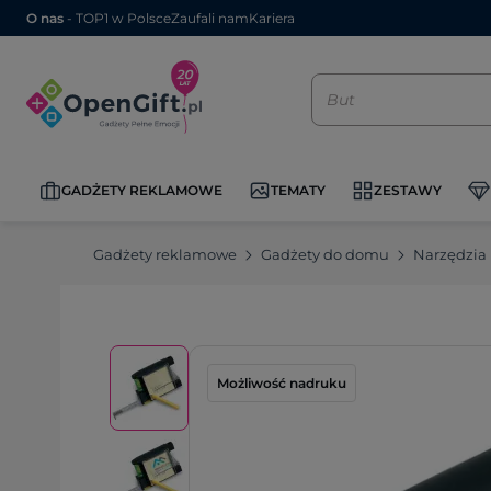
O nas
- TOP1 w Polsce
Zaufali nam
Kariera
GADŻETY REKLAMOWE
TEMATY
ZESTAWY
Gadżety reklamowe
Gadżety do domu
Narzędzia
Możliwość nadruku