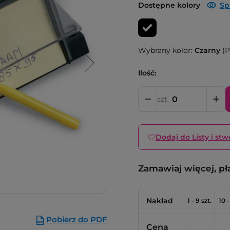
Dostępne kolory
Sp
Wybrany kolor:
Czarny
(P
Ilość:
szt.
Dodaj do Listy i stw
Zamawiaj więcej, pł
Nakład
1 - 9 szt.
10 -
Pobierz do PDF
Cena