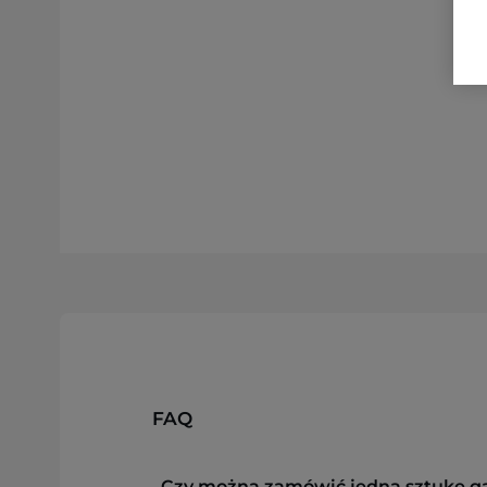
FAQ
Czy można zamówić jedną sztukę g