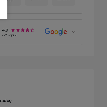
4.9
2773
opinii
oradcę