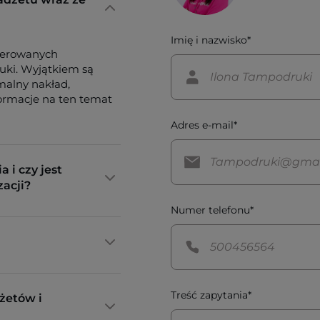
Imię i nazwisko*
ferowanych
tuki. Wyjątkiem są
imalny nakład,
formacje na ten temat
Adres e-mail*
a i czy jest
zacji?
Numer telefonu*
Treść zapytania*
żetów i