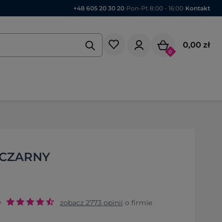
+48 605 20 30 20
|
Pon-Pt 8:00 - 16:00
|
Kontakt
0,00 zł
0
 CZARNY
9
zobacz
2773
opinii
o firmie