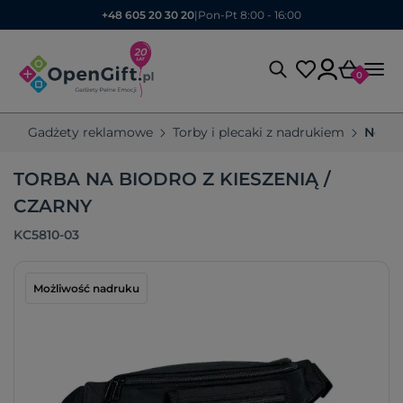
+48 605 20 30 20
|
Pon-Pt 8:00 - 16:00
0
Gadżety reklamowe
Torby i plecaki z nadrukiem
Nerki
TORBA NA BIODRO Z KIESZENIĄ /
CZARNY
KC5810-03
Możliwość nadruku