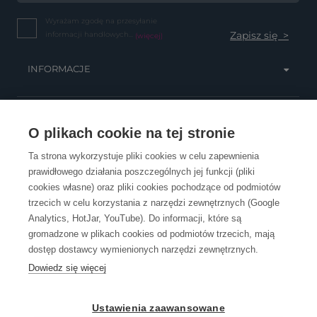
Wyrażam zgodę na przesyłanie
informacji handlowych...
(więcej)
INFORMACJE
OBSŁUGA KLIENTA
O plikach cookie na tej stronie
Ta strona wykorzystuje pliki cookies w celu zapewnienia
prawidłowego działania poszczególnych jej funkcji (pliki
KONTAKT
cookies własne) oraz pliki cookies pochodzące od podmiotów
trzecich w celu korzystania z narzędzi zewnętrznych (Google
Analytics, HotJar, YouTube). Do informacji, które są
gromadzone w plikach cookies od podmiotów trzecich, mają
dostęp dostawcy wymienionych narzędzi zewnętrznych.
Dowiedz się więcej
OpenGift jest częścią ReflectGroup.
Ustawienia zaawansowane