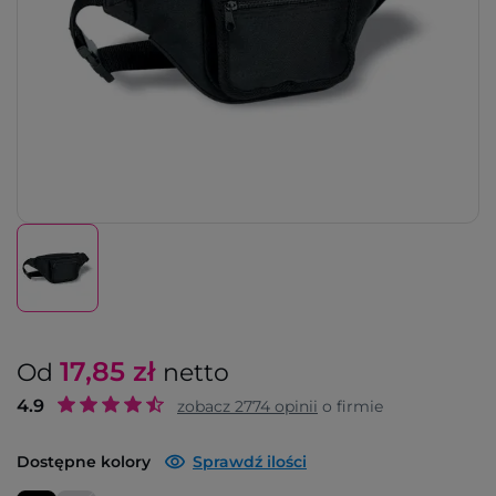
17,85
zł
Od
netto
4.9
zobacz
2774
opinii
o firmie
Dostępne kolory
Sprawdź ilości