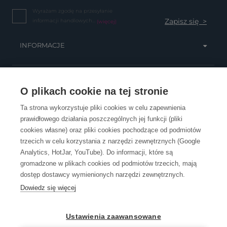
Wyrażam zgodę na przesyłanie
informacji handlowych...
(więcej)
INFORMACJE
OBSŁUGA KLIENTA
O plikach cookie na tej stronie
Ta strona wykorzystuje pliki cookies w celu zapewnienia
prawidłowego działania poszczególnych jej funkcji (pliki
KONTAKT
cookies własne) oraz pliki cookies pochodzące od podmiotów
trzecich w celu korzystania z narzędzi zewnętrznych (Google
Analytics, HotJar, YouTube). Do informacji, które są
gromadzone w plikach cookies od podmiotów trzecich, mają
dostęp dostawcy wymienionych narzędzi zewnętrznych.
Dowiedz się więcej
OpenGift jest częścią ReflectGroup.
Ustawienia zaawansowane