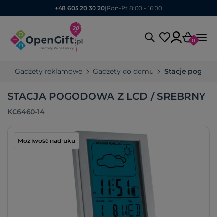
+48 605 20 30 20
|
Pon-Pt 8:00 - 16:00
0
Gadżety reklamowe
Gadżety do domu
Stacje pogod
STACJA POGODOWA Z LCD / SREBRNY
KC6460-14
Możliwość nadruku