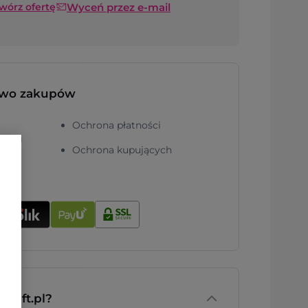
Wyceń przez e-mail
twórz ofertę
two zakupów
Ochrona płatności
ności
Ochrona kupujących
nGift.pl?