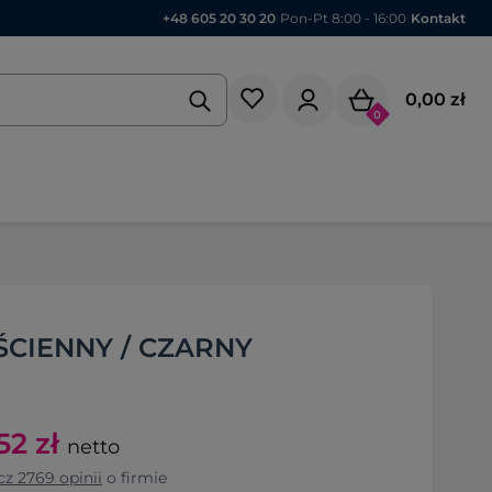
+48 605 20 30 20
|
Pon-Pt 8:00 - 16:00
|
Kontakt
0,00 zł
0
ŚCIENNY / CZARNY
52
zł
netto
cz
2769
opinii
o firmie