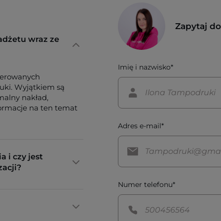
Zapytaj d
adżetu wraz ze
Imię i nazwisko*
ferowanych
tuki. Wyjątkiem są
imalny nakład,
formacje na ten temat
Adres e-mail*
a i czy jest
zacji?
Numer telefonu*