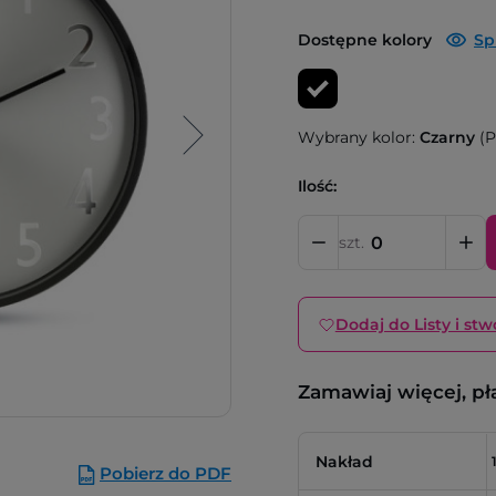
Dostępne kolory
Sp
Wybrany kolor:
Czarny
(P
Ilość:
szt.
Dodaj do Listy i stw
Zamawiaj więcej, pł
Nakład
Pobierz do PDF