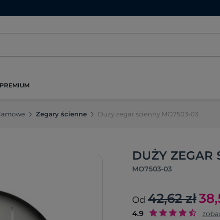
PREMIUM
klamowe
Zegary ścienne
Duży zegar ścienny MO7503-03
DUŻY ZEGAR 
MO7503-03
42,62 zł
38,
Od
4.9
zoba