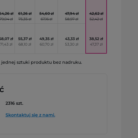
64,26 zł
61,26 zł
54,60 zł
47,94 zł
42,62 zł
79,04 zł
75,35 zł
67,16 zł
58,97 zł
52,42 zł
58,07 zł
55,37 zł
49,35 zł
43,33 zł
38,52 zł
71,43 zł
68,10 zł
60,70 zł
53,30 zł
47,37 zł
jednej sztuki produktu bez nadruku.
ć
2316 szt.
Skontaktuj się z nami.