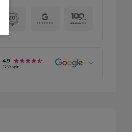
4.9
2769
opinii