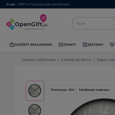
O nas
- TOP1 w Polsce
Zaufali nam
Kariera
GADŻETY REKLAMOWE
TEMATY
ZESTAWY
Gadżety reklamowe
Gadżety do domu
Zegary re
Promocja -10%
Możliwość nadruku