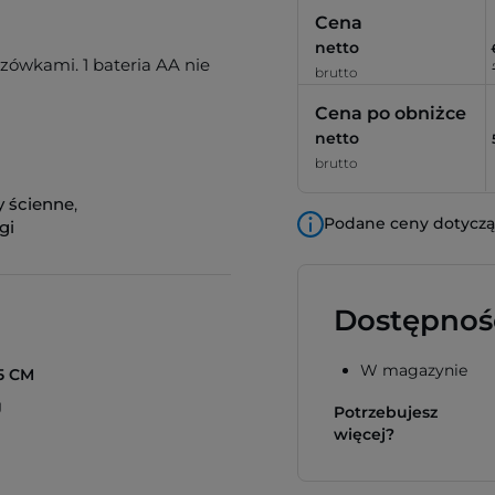
Cena
netto
zówkami. 1 bateria AA nie
brutto
Cena po obniżce
netto
brutto
y ścienne
,
Podane ceny dotyczą 
gi
Dostępnoś
W magazynie
5 CM
g
Potrzebujesz
więcej?