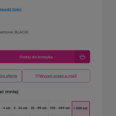
rawdź ilości
antone: BLACK)
Dodaj do koszyka
órz ofertę
Wyceń przez e-mail
ać mniej
1 - 4 szt.
5 - 24 szt.
25 - 99 szt.
100 - 499 szt.
> 500 szt.