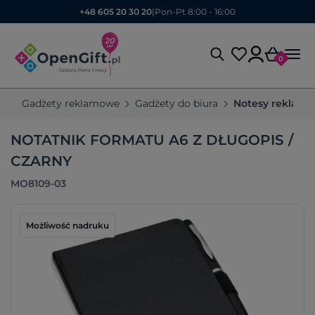
+48 605 20 30 20
|
Pon-Pt 8:00 - 16:00
0
Gadżety reklamowe
Gadżety do biura
Notesy reklam
NOTATNIK FORMATU A6 Z DŁUGOPIS /
CZARNY
MO8109-03
Możliwość nadruku