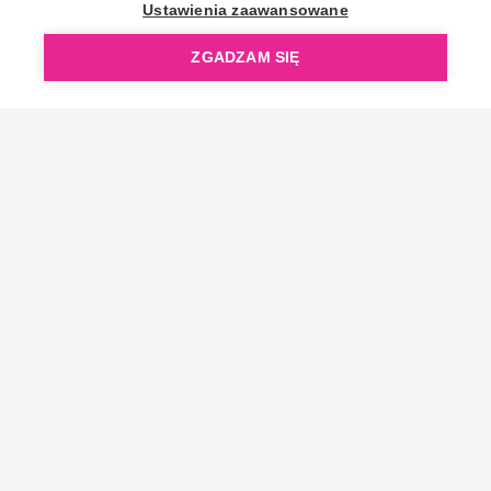
OpenGift jest częścią ReflectGroup.
Ustawienia zaawansowane
ZGADZAM SIĘ
Copyright © 2006-2026 OpenGift.pl