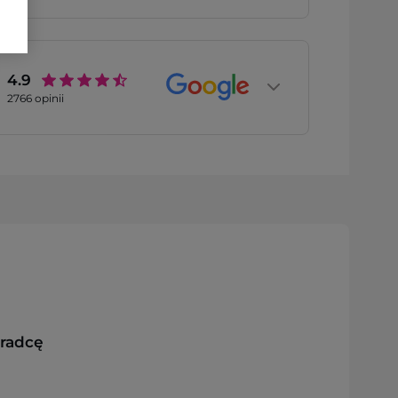
4.9
2766
opinii
oradcę