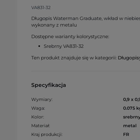
VA831-32
Długopis Waterman Graduate, wkład w niebies
wykonany z metalu
Dostępne warianty kolorystyczne:
Srebrny VA831-32
Ten produkt znajduje się w kategorii:
Długopis
Specyfikacja
Wymiary:
0,9 x 0
Waga:
0.075 k
Kolor:
srebrn
Materiał:
metal
Kraj produkcji:
FR