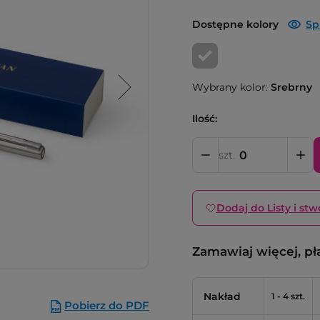
Dostępne kolory
Sp
Wybrany kolor:
Srebrny
Ilość:
szt.
Dodaj do Listy i stw
Zamawiaj więcej, pł
Nakład
1 - 4 szt.
Pobierz do PDF