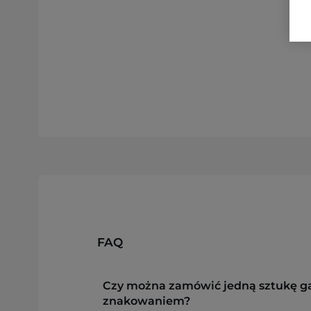
FAQ
Czy można zamówić jedną sztukę g
znakowaniem?