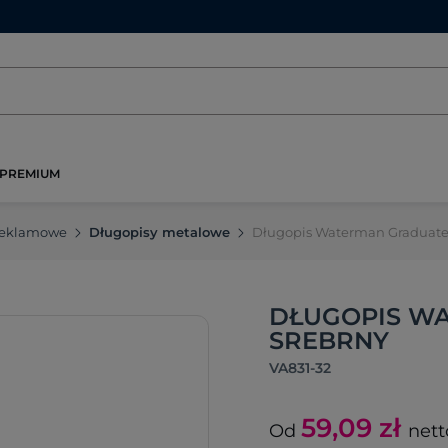
PREMIUM
reklamowe
Długopisy metalowe
Długopis Waterman Graduate
DŁUGOPIS WA
SREBRNY
VA831-32
59,09
zł
Od
nett