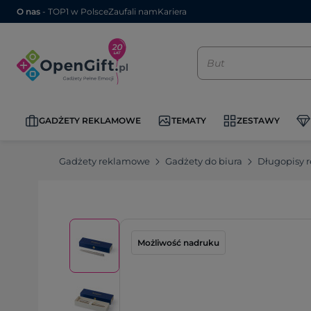
O nas
- TOP1 w Polsce
Zaufali nam
Kariera
GADŻETY REKLAMOWE
TEMATY
ZESTAWY
Gadżety reklamowe
Gadżety do biura
Długopisy 
Możliwość nadruku