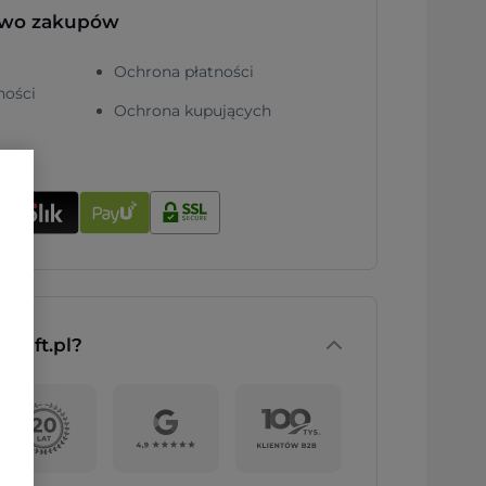
two zakupów
Ochrona płatności
ności
Ochrona kupujących
nGift.pl?