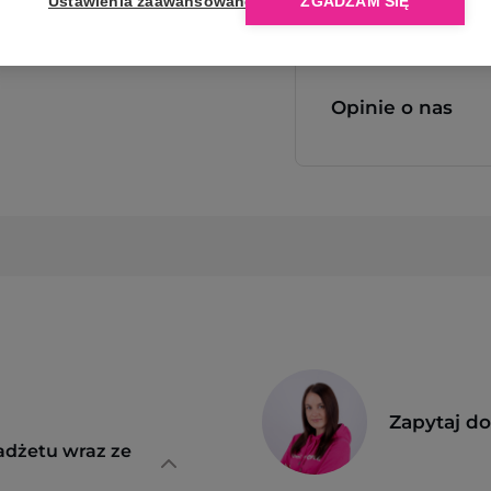
Ustawienia zaawansowane
ZGADZAM SIĘ
Opinie o nas
Zapytaj d
adżetu wraz ze