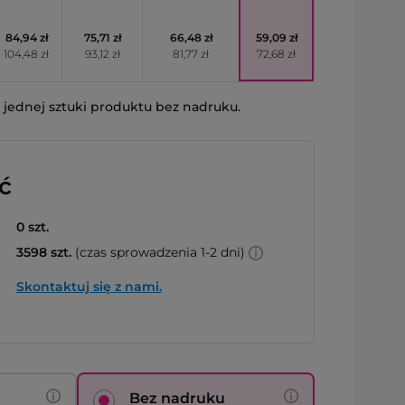
84,94 zł
75,71 zł
66,48 zł
59,09 zł
104,48 zł
93,12 zł
81,77 zł
72,68 zł
jednej sztuki produktu bez nadruku.
ć
0 szt.
3598 szt.
(czas sprowadzenia 1-2 dni)
Skontaktuj się z nami.
Bez nadruku