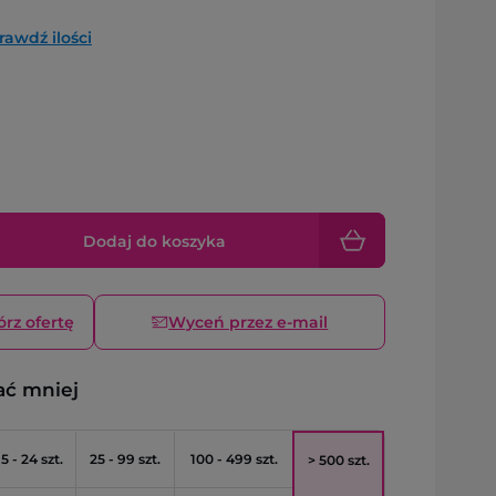
rawdź ilości
Dodaj do koszyka
órz ofertę
Wyceń przez e-mail
ać mniej
5 - 24 szt.
25 - 99 szt.
100 - 499 szt.
> 500 szt.