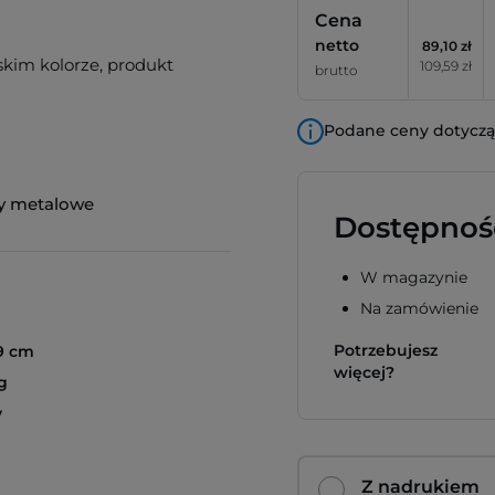
Cena
netto
89,10 zł
kim kolorze, produkt
109,59 zł
brutto
Podane ceny dotyczą 
y metalowe
Dostępnoś
W magazynie
Na zamówienie
Potrzebujesz
,9 cm
więcej?
g
y
Z nadrukiem