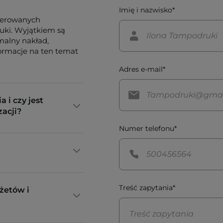
Imię i nazwisko*
ferowanych
tuki. Wyjątkiem są
imalny nakład,
formacje na ten temat
Adres e-mail*
a i czy jest
zacji?
Numer telefonu*
Treść zapytania*
żetów i