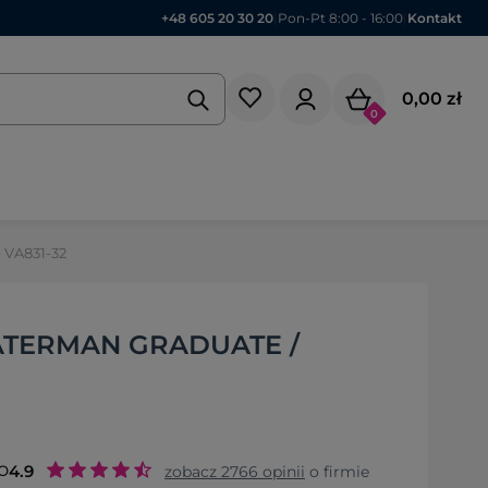
+48 605 20 30 20
|
Pon-Pt 8:00 - 16:00
|
Kontakt
0,00 zł
0
 VA831-32
TERMAN GRADUATE /
o
4.9
zobacz
2766
opinii
o firmie