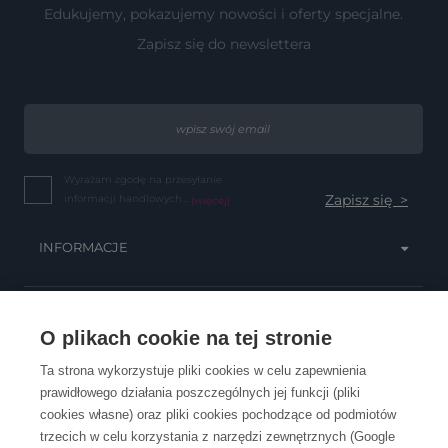
Edukujemy, pokazujemy nowości i oferty specjalne.
Zapisz się do newslettera
Wyrażam zgodę na przesyłanie
informacji handlowych...
(więcej)
INFORMACJE
OBSŁUGA KLIENTA
O plikach cookie na tej stronie
Ta strona wykorzystuje pliki cookies w celu zapewnienia
prawidłowego działania poszczególnych jej funkcji (pliki
KONTAKT
cookies własne) oraz pliki cookies pochodzące od podmiotów
trzecich w celu korzystania z narzędzi zewnętrznych (Google