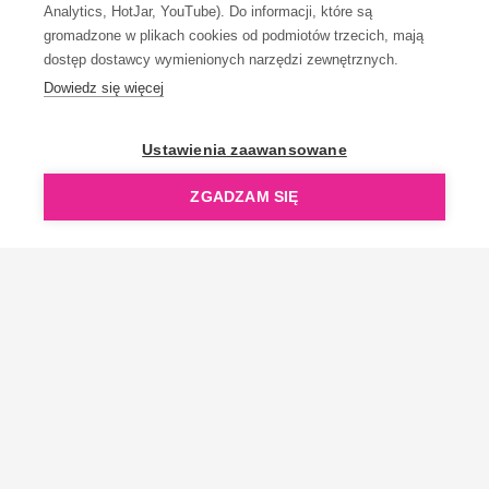
Analytics, HotJar, YouTube). Do informacji, które są
gromadzone w plikach cookies od podmiotów trzecich, mają
dostęp dostawcy wymienionych narzędzi zewnętrznych.
Dowiedz się więcej
OpenGift jest częścią ReflectGroup.
Ustawienia zaawansowane
ZGADZAM SIĘ
Copyright © 2006-2026 OpenGift.pl