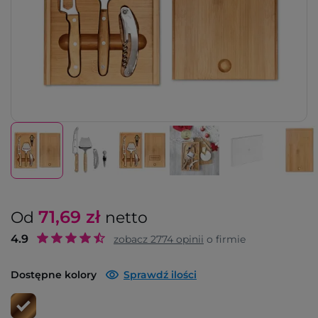
71,69
zł
Od
netto
4.9
zobacz
2774
opinii
o firmie
Dostępne kolory
Sprawdź ilości