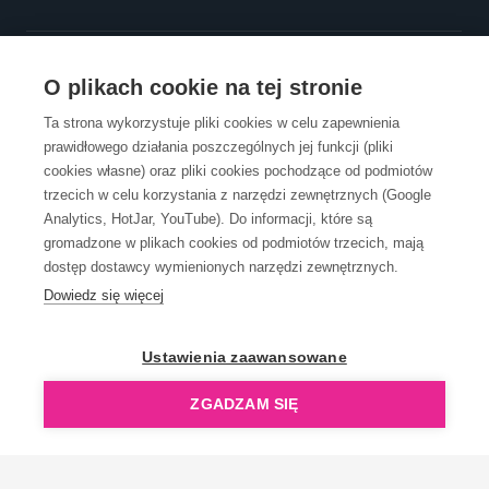
OBSŁUGA KLIENTA
O plikach cookie na tej stronie
Ta strona wykorzystuje pliki cookies w celu zapewnienia
prawidłowego działania poszczególnych jej funkcji (pliki
KONTAKT
cookies własne) oraz pliki cookies pochodzące od podmiotów
trzecich w celu korzystania z narzędzi zewnętrznych (Google
Analytics, HotJar, YouTube). Do informacji, które są
gromadzone w plikach cookies od podmiotów trzecich, mają
dostęp dostawcy wymienionych narzędzi zewnętrznych.
Dowiedz się więcej
OpenGift jest częścią ReflectGroup.
Ustawienia zaawansowane
ZGADZAM SIĘ
Copyright © 2006-2026 OpenGift.pl