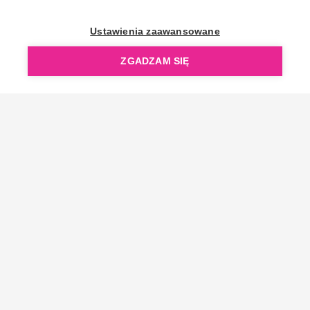
OpenGift jest częścią ReflectGroup.
Ustawienia zaawansowane
ZGADZAM SIĘ
Copyright © 2006-2026 OpenGift.pl