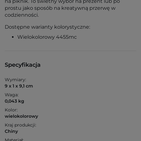
na piknik. To świetny wybór na prezent lub po
prostu jako sposób na kreatywną przerwę w
codzienności.
Dostępne warianty kolorystyczne:
Wielokolorowy 4455mc
Specyfikacja
Wymiary:
9 x 1 x 9,1 cm
Waga:
0,043 kg
Kolor:
wielokolorowy
Kraj produkcji:
Chiny
Materiał: