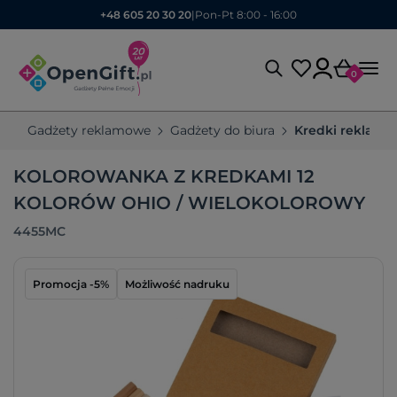
+48 605 20 30 20
|
Pon-Pt 8:00 - 16:00
0
Gadżety reklamowe
Gadżety do biura
Kredki reklamo
KOLOROWANKA Z KREDKAMI 12
KOLORÓW OHIO / WIELOKOLOROWY
4455MC
Promocja -5%
Możliwość nadruku