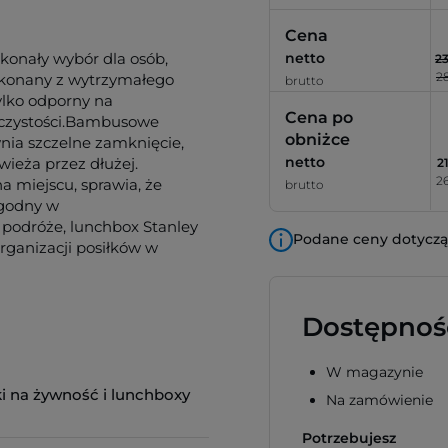
Cena
konały wybór dla osób,
netto
23
28
ykonany z wytrzymałego
brutto
ylko odporny na
Cena po
w czystości.Bambusowe
obniżce
nia szczelne zamknięcie,
netto
ieża przez dłużej.
21
26
 miejscu, sprawia, że
brutto
ygodny w
a podróże, lunchbox Stanley
Podane ceny dotyczą 
rganizacji posiłków w
Dostępnoś
W magazynie
i na żywność i lunchboxy
Na zamówienie
Potrzebujesz