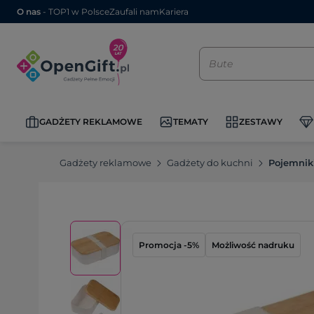
O nas
- TOP1 w Polsce
Zaufali nam
Kariera
GADŻETY REKLAMOWE
TEMATY
ZESTAWY
Gadżety reklamowe
Gadżety do kuchni
Pojemnik
Promocja -5%
Możliwość nadruku