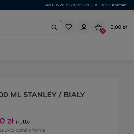
+48 605 20 30 20
|
Pon-Pt 8:00 - 16:00
|
Kontakt
0,00 zł
0
0 ML STANLEY / BIAŁY
50
zł
netto
cz
2773
opinii
o firmie