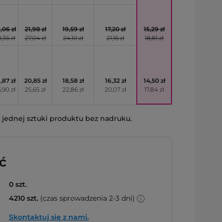
,06 zł
21,98 zł
19,59 zł
17,20 zł
15,29 zł
,36 zł
27,04 zł
24,10 zł
21,16 zł
18,81 zł
,87 zł
20,85 zł
18,58 zł
16,32 zł
14,50 zł
,90 zł
25,65 zł
22,86 zł
20,07 zł
17,84 zł
jednej sztuki produktu bez nadruku.
ć
0 szt.
4210 szt.
(czas sprowadzenia 2-3 dni)
Skontaktuj się z nami.