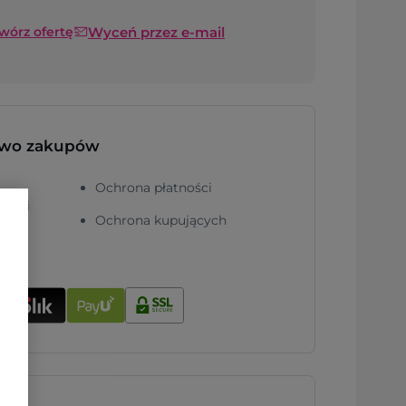
Wyceń przez e-mail
twórz ofertę
two zakupów
Ochrona płatności
ności
Ochrona kupujących