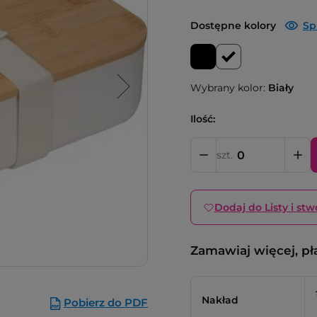
Dostępne kolory
Sp
Wybrany kolor:
Biały
Ilość:
szt.
Dodaj do Listy i stw
Zamawiaj więcej, pł
Nakład
Pobierz do PDF