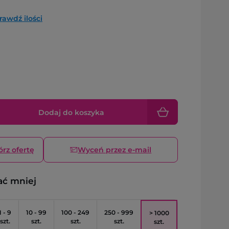
rawdź ilości
Dodaj do koszyka
órz ofertę
Wyceń przez e-mail
ać mniej
1 - 9
10 - 99
100 - 249
250 - 999
> 1000
szt.
szt.
szt.
szt.
szt.