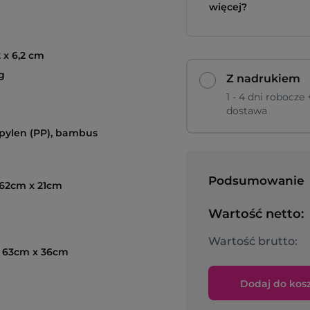
więcej?
2 x 6,2 cm
g
Z nadrukiem
1 - 4 dni robocze 
dostawa
opylen (PP), bambus
Podsumowanie
 62cm x 21cm
Wartość netto:
Wartość brutto:
 63cm x 36cm
Dodaj do kos