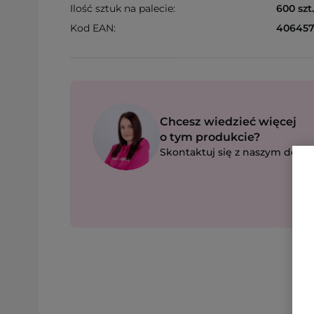
Ilość sztuk na palecie:
600 szt.
Kod EAN:
406457
Chcesz wiedzieć więcej
o tym produkcie?
Skontaktuj się z naszym dorad