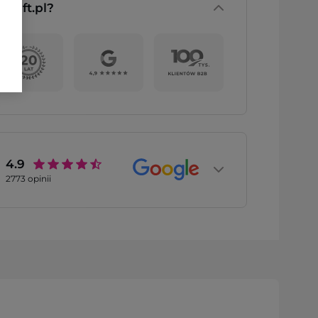
nGift.pl?
4.9
2773
opinii