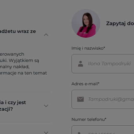
Zapytaj d
adżetu wraz ze
Imię i nazwisko*
ferowanych
tuki. Wyjątkiem są
imalny nakład,
formacje na ten temat
Adres e-mail*
a i czy jest
zacji?
Numer telefonu*