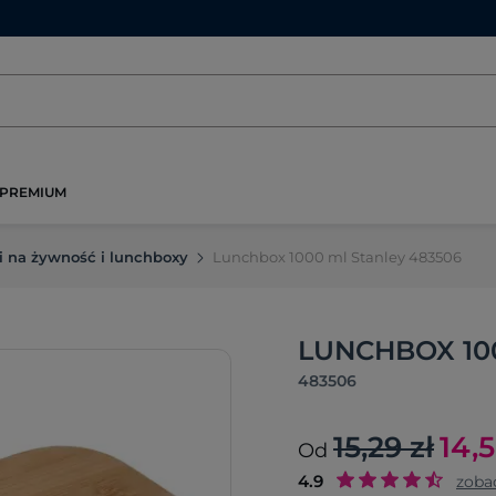
PREMIUM
i na żywność i lunchboxy
Lunchbox 1000 ml Stanley 483506
LUNCHBOX 100
483506
15,29 zł
14,
Od
4.9
zoba