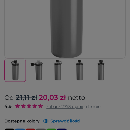
21,11 zł
20,03
zł
Od
netto
4.9
zobacz
2773
opinii
o firmie
Dostępne kolory
Sprawdź ilości