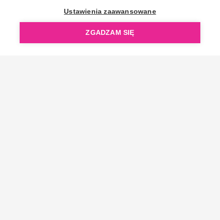
OpenGift jest częścią ReflectGroup.
Ustawienia zaawansowane
ZGADZAM SIĘ
Copyright © 2006-2026 OpenGift.pl