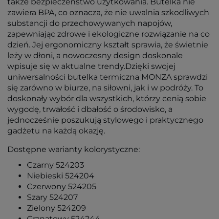
także bezpieczeństwo użytkowania. Butelka nie
zawiera BPA, co oznacza, że nie uwalnia szkodliwych
substancji do przechowywanych napojów,
zapewniając zdrowe i ekologiczne rozwiązanie na co
dzień. Jej ergonomiczny kształt sprawia, że świetnie
leży w dłoni, a nowoczesny design doskonale
wpisuje się w aktualne trendy.Dzięki swojej
uniwersalności butelka termiczna MONZA sprawdzi
się zarówno w biurze, na siłowni, jak i w podróży. To
doskonały wybór dla wszystkich, którzy cenią sobie
wygodę, trwałość i dbałość o środowisko, a
jednocześnie poszukują stylowego i praktycznego
gadżetu na każdą okazję.
Dostępne warianty kolorystyczne:
Czarny 524203
Niebieski 524204
Czerwony 524205
Szary 524207
Zielony 524209
Granatowy 524244