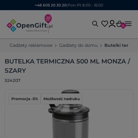
+48 605 20 30 20
|
Pon-Pt 8:00 - 16:00
0
Gadżety reklamowe
Gadżety do domu
Butelki termic
BUTELKA TERMICZNA 500 ML MONZA /
SZARY
524207
Promocja -5%
Możliwość nadruku