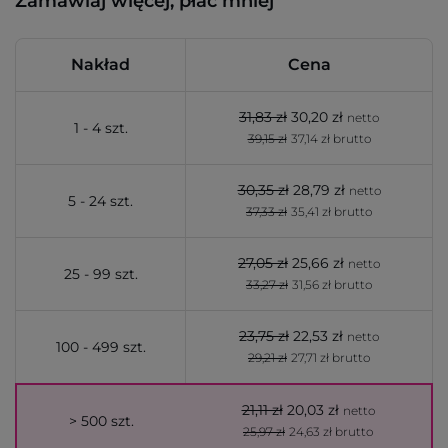
Zamawiaj więcej, płać mniej
Nakład
Cena
31,83 zł
30,20 zł
netto
1 - 4 szt.
39,15 zł
37,14 zł brutto
30,35 zł
28,79 zł
netto
5 - 24 szt.
37,33 zł
35,41 zł brutto
27,05 zł
25,66 zł
netto
25 - 99 szt.
33,27 zł
31,56 zł brutto
23,75 zł
22,53 zł
netto
100 - 499 szt.
29,21 zł
27,71 zł brutto
21,11 zł
20,03 zł
netto
> 500 szt.
25,97 zł
24,63 zł brutto