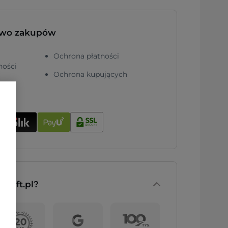
two zakupów
Ochrona płatności
ności
Ochrona kupujących
nGift.pl?