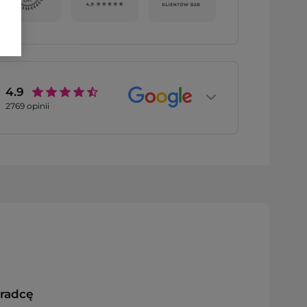
4.9
2769
opinii
oradcę