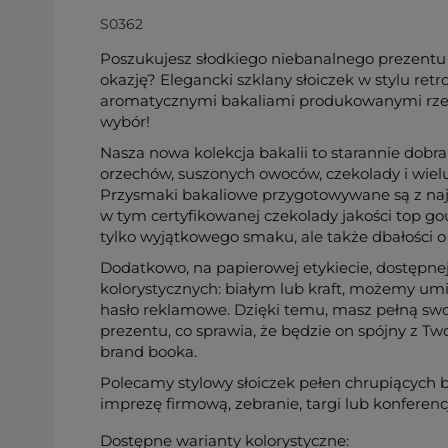
S0362
Poszukujesz słodkiego niebanalnego prezent
okazję? Elegancki szklany słoiczek w stylu ret
aromatycznymi bakaliami produkowanymi rzem
wybór!
Nasza nowa kolekcja bakalii to starannie do
orzechów, suszonych owoców, czekolady i wiel
Przysmaki bakaliowe przygotowywane są z najw
w tym certyfikowanej czekolady jakości top go
tylko wyjątkowego smaku, ale także dbałości o
Dodatkowo, na papierowej etykiecie, dostępn
kolorystycznych: białym lub kraft, możemy umie
hasło reklamowe. Dzięki temu, masz pełną swo
prezentu, co sprawia, że będzie on spójny z Tw
brand booka.
Polecamy stylowy słoiczek pełen chrupiących b
imprezę firmową, zebranie, targi lub konferenc
Dostępne warianty kolorystyczne: