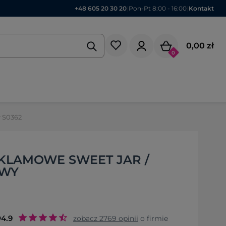
+48 605 20 30 20
|
Pon-Pt 8:00 - 16:00
|
Kontakt
0,00 zł
0
r S0362
KLAMOWE SWEET JAR /
RWY
o
4.9
zobacz
2769
opinii
o firmie