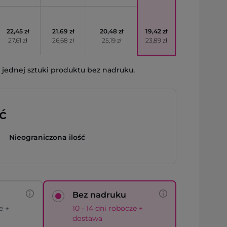
22,45 zł
21,69 zł
20,48 zł
19,42 zł
27,61 zł
26,68 zł
25,19 zł
23,89 zł
jednej sztuki produktu bez nadruku.
ć
Nieograniczona ilość
Bez nadruku
e +
10 - 14 dni robocze +
dostawa