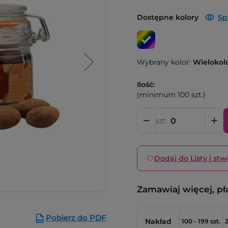
Dostępne kolory
Sp
Wybrany kolor:
Wielokol
Ilość:
(minimum 100 szt.)
szt.
Dodaj do Listy i stw
Zamawiaj więcej, pł
Pobierz do PDF
Nakład
100 - 199 szt.
2