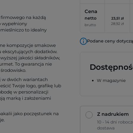
Cena
u firmowego na każdą
netto
23,51 zł
ro wypełniony
28,92 zł
brutto
ieślniczo to idealny
Podane ceny dotyczą 
brane kompozycje smakowe
u ekscytujących dodatków.
yższej jakości składników,
urmet. To gwarancja nie
Dostępnoś
 środowisko.
ej w dwóch wariantach
W magazynie
ścić Twoje logo, grafikę lub
bodę w personalizacji
oją marką i założeniami
akalii jako poczęstunek na
Z nadrukiem
je.
10 - 14 dni robocz
dostawa