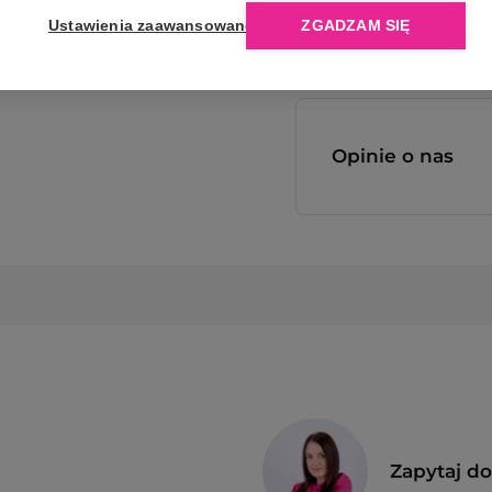
Ustawienia zaawansowane
ZGADZAM SIĘ
Opinie o nas
Zapytaj d