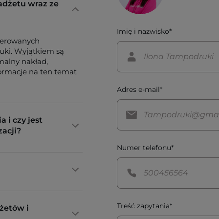
adżetu wraz ze
Imię i nazwisko*
ferowanych
tuki. Wyjątkiem są
imalny nakład,
formacje na ten temat
Adres e-mail*
a i czy jest
zacji?
Numer telefonu*
Treść zapytania*
żetów i