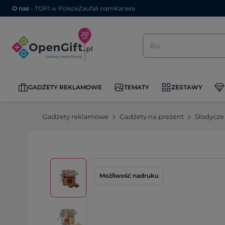
O nas
- TOP1 w Polsce
Zaufali nam
Kariera
GADŻETY REKLAMOWE
TEMATY
ZESTAWY
Gadżety reklamowe
Gadżety na prezent
Słodycze
Możliwość nadruku