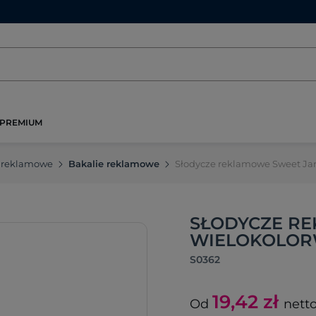
PREMIUM
 reklamowe
Bakalie reklamowe
Słodycze reklamowe Sweet Ja
SŁODYCZE RE
WIELOKOLO
S0362
19,42
zł
Od
nett