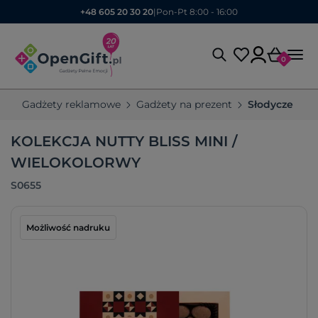
+48 605 20 30 20
|
Pon-Pt 8:00 - 16:00
0
Gadżety reklamowe
Gadżety na prezent
Słodycze re
KOLEKCJA NUTTY BLISS MINI /
WIELOKOLORWY
S0655
Możliwość nadruku