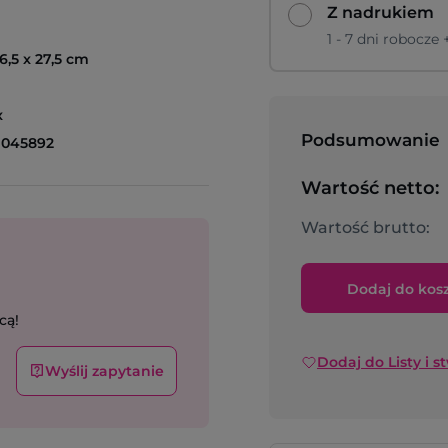
Z nadrukiem
1 - 7 dni robocze
6,5 x 27,5 cm
x
Podsumowanie
1045892
Wartość netto:
Wartość brutto:
Dodaj do kos
cą!
Dodaj do Listy i s
Wyślij zapytanie