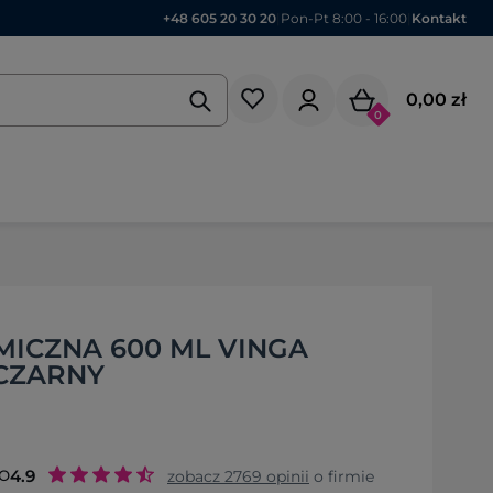
+48 605 20 30 20
|
Pon-Pt 8:00 - 16:00
|
Kontakt
0,00 zł
0
MICZNA 600 ML VINGA
 CZARNY
o
4.9
zobacz
2769
opinii
o firmie