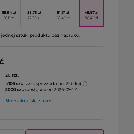
65,94 zł
58,78 zł
51,61 zł
45,87 zł
81,11 zł
72,30 zł
63,48 zł
56,42 zł
jednej sztuki produktu bez nadruku.
ć
20 szt.
4105 szt.
(czas sprowadzenia 2-3 dni)
3000 szt.
(dostępne od 2026-09-24)
Skontaktuj się z nami.