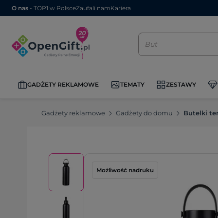
O nas
- TOP1 w Polsce
Zaufali nam
Kariera
GADŻETY REKLAMOWE
TEMATY
ZESTAWY
Gadżety reklamowe
Gadżety do domu
Butelki t
Możliwość nadruku