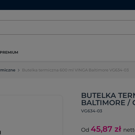
PREMIUM
ermiczne
Butelka termiczna 600 ml VINGA Baltimore VG634-03
BUTELKA TER
BALTIMORE /
VG634-03
45,87
zł
Od
nett