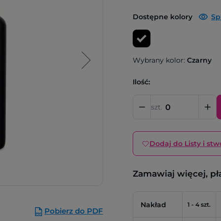
Dostępne kolory
Sp
Wybrany kolor:
Czarny
Ilość:
szt.
Dodaj do Listy i stw
Zamawiaj więcej, pł
Nakład
1 - 4 szt.
Pobierz do PDF