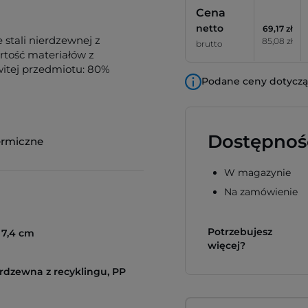
Cena
netto
69,17 zł
 stali nierdzewnej z
85,08 zł
brutto
rtość materiałów z
witej przedmiotu: 80%
Podane ceny dotyczą 
Dostępnoś
ermiczne
W magazynie
Na zamówienie
Potrzebujesz
ø 7,4 cm
więcej?
erdzewna z recyklingu, PP