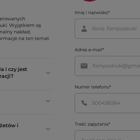
Imię i nazwisko*
ferowanych
tuki. Wyjątkiem są
imalny nakład,
formacje na ten temat
Adres e-mail*
a i czy jest
zacji?
Numer telefonu*
Treść zapytania*
żetów i