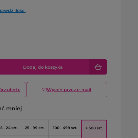
rawdź ilości
Dodaj do koszyka
órz ofertę
Wyceń przez e-mail
ać mniej
5 - 24 szt.
25 - 99 szt.
100 - 499 szt.
> 500 szt.