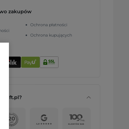
two zakupów
Ochrona płatności
ności
Ochrona kupujących
nGift.pl?