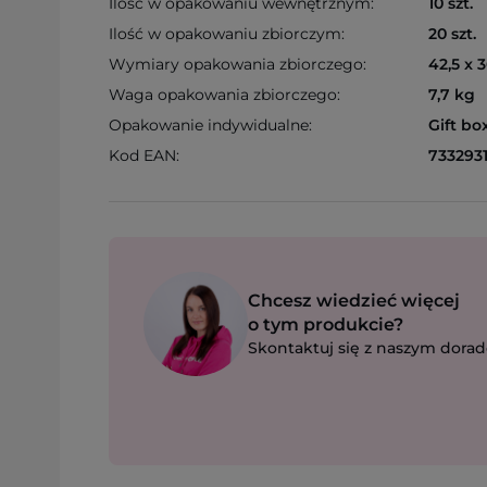
Ilość w opakowaniu wewnętrznym:
10 szt.
Ilość w opakowaniu zbiorczym:
20 szt.
Wymiary opakowania zbiorczego:
42,5 x 3
Waga opakowania zbiorczego:
7,7 kg
Opakowanie indywidualne:
Gift bo
Kod EAN:
733293
Chcesz wiedzieć więcej
o tym produkcie?
Skontaktuj się z naszym dorad