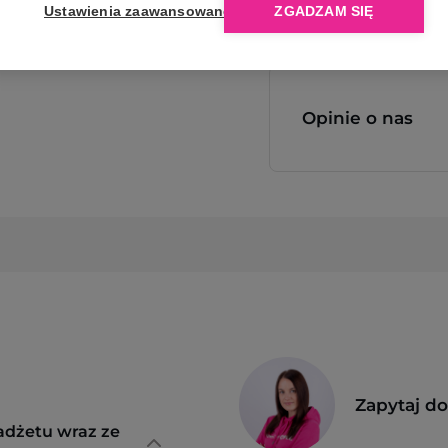
Ustawienia zaawansowane
ZGADZAM SIĘ
Opinie o nas
Zapytaj d
adżetu wraz ze