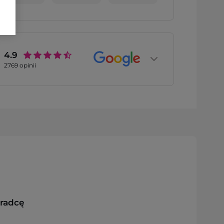
4.9
2769
opinii
oradcę