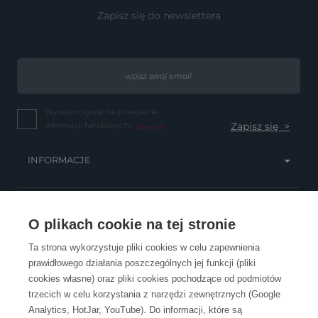
Zapisz się do newslettera
Wyrażam zgodę na przesyłanie
informacji handlowych...
(więcej)
INFORMACJE
OBSŁUGA KLIENTA
O plikach cookie na tej stronie
Ta strona wykorzystuje pliki cookies w celu zapewnienia
prawidłowego działania poszczególnych jej funkcji (pliki
KONTAKT
cookies własne) oraz pliki cookies pochodzące od podmiotów
trzecich w celu korzystania z narzędzi zewnętrznych (Google
Analytics, HotJar, YouTube). Do informacji, które są