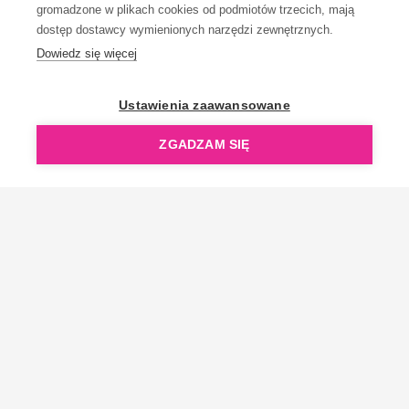
gromadzone w plikach cookies od podmiotów trzecich, mają
dostęp dostawcy wymienionych narzędzi zewnętrznych.
Dowiedz się więcej
OpenGift jest częścią ReflectGroup.
Ustawienia zaawansowane
ZGADZAM SIĘ
Copyright © 2006-2026 OpenGift.pl