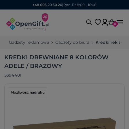
+48 605 20 30 20
|
Pon-Pt 8:00 - 16:00
0
Gadżety reklamowe
Gadżety do biura
Kredki reklamo
KREDKI DREWNIANE 8 KOLORÓW
ADELE / BRĄZOWY
5394401
Możliwość nadruku