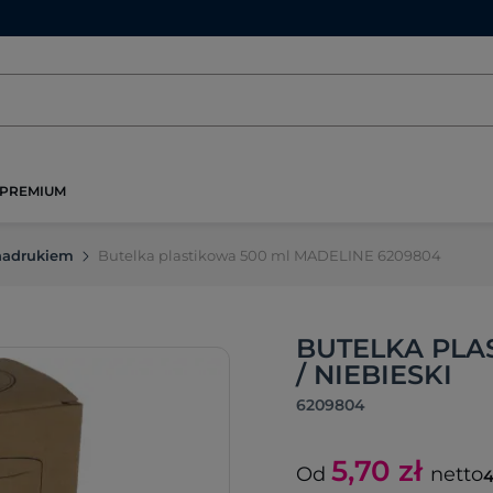
PREMIUM
 nadrukiem
Butelka plastikowa 500 ml MADELINE 6209804
BUTELKA PLA
/ NIEBIESKI
6209804
5,70
zł
Od
netto
4