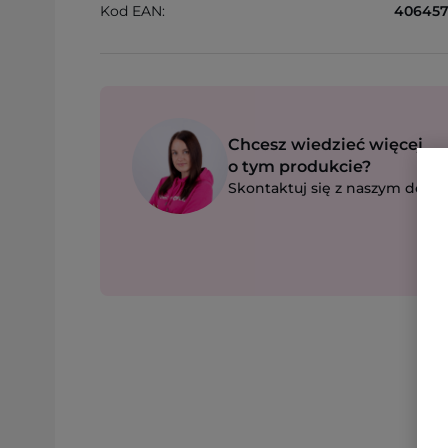
Kod EAN:
406457
Chcesz wiedzieć więcej
o tym produkcie?
Skontaktuj się z naszym dorad