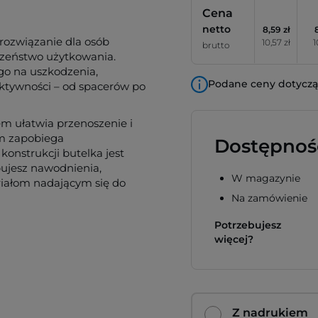
Cena
netto
8,59 zł
rozwiązanie dla osób
10,57 zł
1
brutto
czeństwo użytkowania.
go na uszkodzenia,
Podane ceny dotyczą 
ktywności – od spacerów po
m ułatwia przenoszenie i
zm zapobiega
Dostępnoś
konstrukcji butelka jest
bujesz nawodnienia,
W magazynie
riałom nadającym się do
Na zamówienie
Potrzebujesz
więcej?
Z nadrukiem