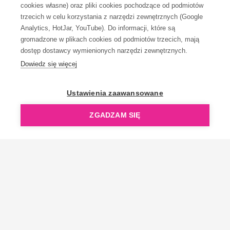
KONTAKT
cookies własne) oraz pliki cookies pochodzące od podmiotów
trzecich w celu korzystania z narzędzi zewnętrznych (Google
Analytics, HotJar, YouTube). Do informacji, które są
gromadzone w plikach cookies od podmiotów trzecich, mają
dostęp dostawcy wymienionych narzędzi zewnętrznych.
Dowiedz się więcej
OpenGift jest częścią ReflectGroup.
Ustawienia zaawansowane
ZGADZAM SIĘ
Copyright © 2006-2026 OpenGift.pl