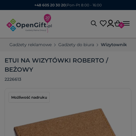
+48 605 20 30 20
|
Pon-Pt 8:00 - 16:00
0
Gadżety reklamowe
Gadżety do biura
Wizytowniki r
ETUI NA WIZYTÓWKI ROBERTO /
BEŻOWY
2226613
Możliwość nadruku