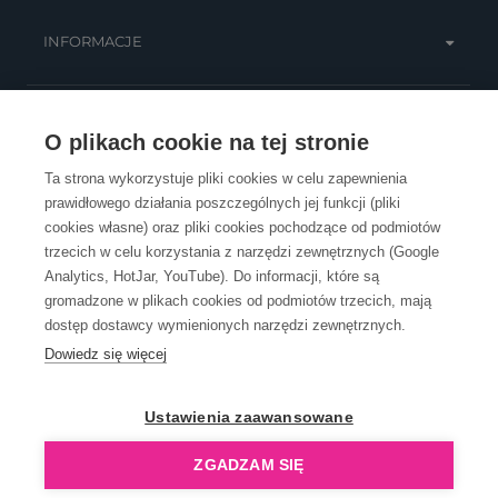
INFORMACJE
OBSŁUGA KLIENTA
O plikach cookie na tej stronie
Ta strona wykorzystuje pliki cookies w celu zapewnienia
prawidłowego działania poszczególnych jej funkcji (pliki
KONTAKT
cookies własne) oraz pliki cookies pochodzące od podmiotów
trzecich w celu korzystania z narzędzi zewnętrznych (Google
Analytics, HotJar, YouTube). Do informacji, które są
gromadzone w plikach cookies od podmiotów trzecich, mają
dostęp dostawcy wymienionych narzędzi zewnętrznych.
Dowiedz się więcej
OpenGift jest częścią ReflectGroup.
Ustawienia zaawansowane
ZGADZAM SIĘ
Copyright © 2006-2026 OpenGift.pl