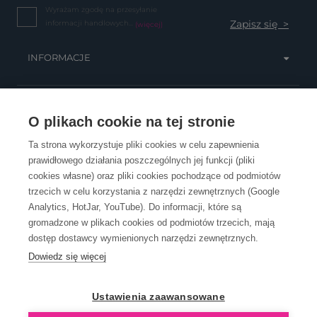
Wyrażam zgodę na przesyłanie
informacji handlowych...
(więcej)
INFORMACJE
OBSŁUGA KLIENTA
O plikach cookie na tej stronie
Ta strona wykorzystuje pliki cookies w celu zapewnienia
prawidłowego działania poszczególnych jej funkcji (pliki
KONTAKT
cookies własne) oraz pliki cookies pochodzące od podmiotów
trzecich w celu korzystania z narzędzi zewnętrznych (Google
Analytics, HotJar, YouTube). Do informacji, które są
gromadzone w plikach cookies od podmiotów trzecich, mają
dostęp dostawcy wymienionych narzędzi zewnętrznych.
Dowiedz się więcej
OpenGift jest częścią ReflectGroup.
Ustawienia zaawansowane