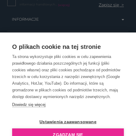
informacji handlowych...
(więcej)
INFORMACJE
OBSŁUGA KLIENTA
O plikach cookie na tej stronie
Ta strona wykorzystuje pliki cookies w celu zapewnienia
prawidłowego działania poszczególnych jej funkcji (pliki
KONTAKT
cookies własne) oraz pliki cookies pochodzące od podmiotów
trzecich w celu korzystania z narzędzi zewnętrznych (Google
Analytics, HotJar, YouTube). Do informacji, które są
gromadzone w plikach cookies od podmiotów trzecich, mają
dostęp dostawcy wymienionych narzędzi zewnętrznych.
Dowiedz się więcej
OpenGift jest częścią ReflectGroup.
Ustawienia zaawansowane
ZGADZAM SIĘ