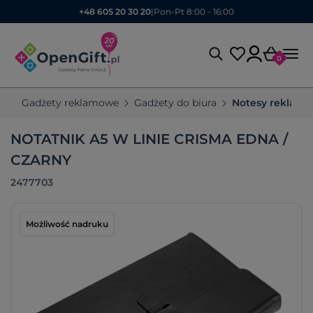
+48 605 20 30 20
|
Pon-Pt 8:00 - 16:00
0
Gadżety reklamowe
Gadżety do biura
Notesy reklam
NOTATNIK A5 W LINIE CRISMA EDNA /
CZARNY
2477703
Możliwość nadruku