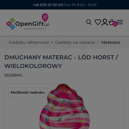
+48 605 20 30 20
|
Pon-Pt 8:00 - 16:00
0
Gadżety reklamowe
Gadżety na wakacje
Materace re
DMUCHANY MATERAC - LÓD HORST /
WIELOKOLOROWY
55258MC
Możliwość nadruku