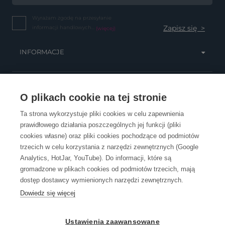
Wyrażam zgodę na przesyłanie
informacji handlowych...
(więcej)
INFORMACJE
OBSŁUGA KLIENTA
O plikach cookie na tej stronie
Ta strona wykorzystuje pliki cookies w celu zapewnienia
prawidłowego działania poszczególnych jej funkcji (pliki
KONTAKT
cookies własne) oraz pliki cookies pochodzące od podmiotów
trzecich w celu korzystania z narzędzi zewnętrznych (Google
Analytics, HotJar, YouTube). Do informacji, które są
gromadzone w plikach cookies od podmiotów trzecich, mają
dostęp dostawcy wymienionych narzędzi zewnętrznych.
Dowiedz się więcej
OpenGift jest częścią ReflectGroup.
Ustawienia zaawansowane