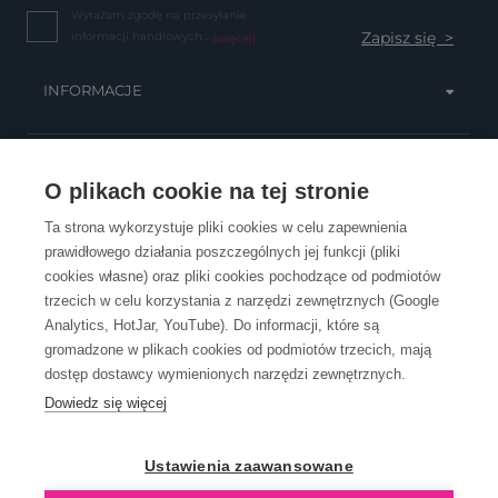
Wyrażam zgodę na przesyłanie
informacji handlowych...
(więcej)
INFORMACJE
OBSŁUGA KLIENTA
O plikach cookie na tej stronie
Ta strona wykorzystuje pliki cookies w celu zapewnienia
prawidłowego działania poszczególnych jej funkcji (pliki
KONTAKT
cookies własne) oraz pliki cookies pochodzące od podmiotów
trzecich w celu korzystania z narzędzi zewnętrznych (Google
Analytics, HotJar, YouTube). Do informacji, które są
gromadzone w plikach cookies od podmiotów trzecich, mają
dostęp dostawcy wymienionych narzędzi zewnętrznych.
Dowiedz się więcej
OpenGift jest częścią ReflectGroup.
Ustawienia zaawansowane