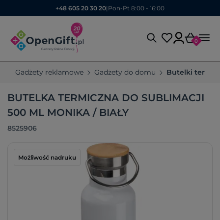
+48 605 20 30 20
|
Pon-Pt 8:00 - 16:00
0
Gadżety reklamowe
Gadżety do domu
Butelki termic
BUTELKA TERMICZNA DO SUBLIMACJI
500 ML MONIKA / BIAŁY
8525906
Możliwość nadruku