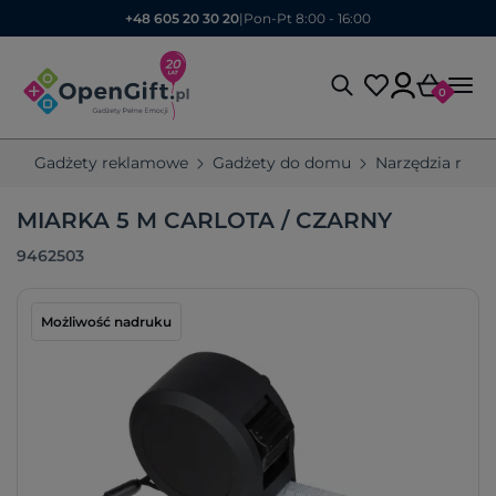
+48 605 20 30 20
|
Pon-Pt 8:00 - 16:00
0
Gadżety reklamowe
Gadżety do domu
Narzędzia rek
MIARKA 5 M CARLOTA / CZARNY
9462503
Możliwość nadruku