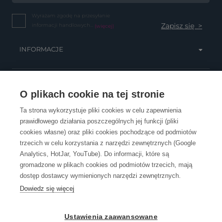
Wyrażam zgodę na przesyłanie
informacji handlowych...
(więcej)
INFORMACJE
OBSŁUGA KLIENTA
O plikach cookie na tej stronie
Ta strona wykorzystuje pliki cookies w celu zapewnienia
prawidłowego działania poszczególnych jej funkcji (pliki
KONTAKT
cookies własne) oraz pliki cookies pochodzące od podmiotów
trzecich w celu korzystania z narzędzi zewnętrznych (Google
Analytics, HotJar, YouTube). Do informacji, które są
gromadzone w plikach cookies od podmiotów trzecich, mają
dostęp dostawcy wymienionych narzędzi zewnętrznych.
Dowiedz się więcej
OpenGift jest częścią ReflectGroup.
Ustawienia zaawansowane