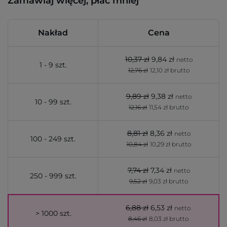
Zamawiaj więcej, płać mniej
Nakład
Cena
10,37 zł
9,84 zł
netto
1 - 9 szt.
12,76 zł
12,10 zł brutto
9,89 zł
9,38 zł
netto
10 - 99 szt.
12,16 zł
11,54 zł brutto
8,81 zł
8,36 zł
netto
100 - 249 szt.
10,84 zł
10,29 zł brutto
7,74 zł
7,34 zł
netto
250 - 999 szt.
9,52 zł
9,03 zł brutto
6,88 zł
6,53 zł
netto
> 1000 szt.
8,46 zł
8,03 zł brutto