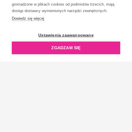
gromadzone w plikach cookies od podmiotów trzecich, mają
dostęp dostawcy wymienionych narzędzi zewnętrznych.
Dowiedz się więcej
OpenGift jest częścią ReflectGroup.
Ustawienia zaawansowane
ZGADZAM SIĘ
Copyright © 2006-2026 OpenGift.pl