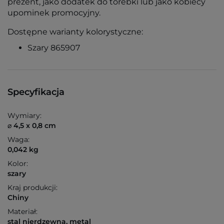
prezent, jako dodatek do torebki lub jako kobiecy
upominek promocyjny.
Dostępne warianty kolorystyczne:
Szary 865907
Specyfikacja
Wymiary:
⌀ 4,5 x 0,8 cm
Waga:
0,042 kg
Kolor:
szary
Kraj produkcji:
Chiny
Materiał:
stal nierdzewna, metal