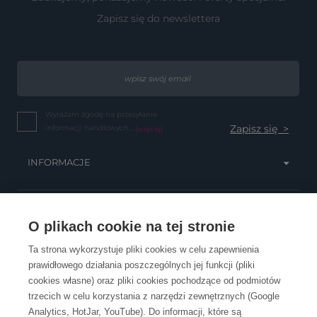
Zapisz się do newslettera
Wyrażam zgodę na przesyłanie
informacji handlowych...
(więcej)
INFORMACJE
OBSŁUGA KLIENTA
O plikach cookie na tej stronie
Ta strona wykorzystuje pliki cookies w celu zapewnienia
prawidłowego działania poszczególnych jej funkcji (pliki
KONTAKT
cookies własne) oraz pliki cookies pochodzące od podmiotów
trzecich w celu korzystania z narzędzi zewnętrznych (Google
Analytics, HotJar, YouTube). Do informacji, które są