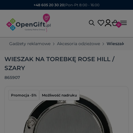
+48 605 20 30 20
|
Pon-Pt 8:00 - 16:00
0
Gadżety reklamowe
Akcesoria odzieżowe
Wieszaki na
WIESZAK NA TOREBKĘ ROSE HILL /
SZARY
865907
Promocja -5%
Możliwość nadruku