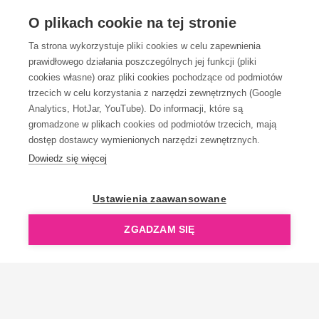
OBSŁUGA KLIENTA
O plikach cookie na tej stronie
Ta strona wykorzystuje pliki cookies w celu zapewnienia
prawidłowego działania poszczególnych jej funkcji (pliki
KONTAKT
cookies własne) oraz pliki cookies pochodzące od podmiotów
trzecich w celu korzystania z narzędzi zewnętrznych (Google
Analytics, HotJar, YouTube). Do informacji, które są
gromadzone w plikach cookies od podmiotów trzecich, mają
dostęp dostawcy wymienionych narzędzi zewnętrznych.
Dowiedz się więcej
OpenGift jest częścią ReflectGroup.
Ustawienia zaawansowane
ZGADZAM SIĘ
Copyright © 2006-2026 OpenGift.pl