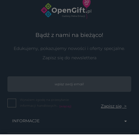
Bądź z nami na bieżąco!
Edukujemy, pokazujemy nowości i oferty specjalne.
Zapisz się do newslettera
Wyrażam zgodę na przesyłanie
informacji handlowych...
(więcej)
INFORMACJE