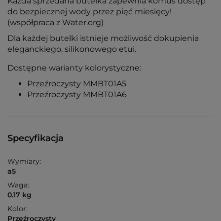
Każda sprzedana butelka zapewnia komuś dostęp
do bezpiecznej wody przez pięć miesięcy!
(współpraca z Water.org)
Dla każdej butelki istnieje możliwość dokupienia
eleganckiego, silikonowego etui.
Dostępne warianty kolorystyczne:
Przeźroczysty MMBT01A5
Przeźroczysty MMBT01A6
Specyfikacja
Wymiary:
a5
Waga:
0.17 kg
Kolor:
Przeźroczysty