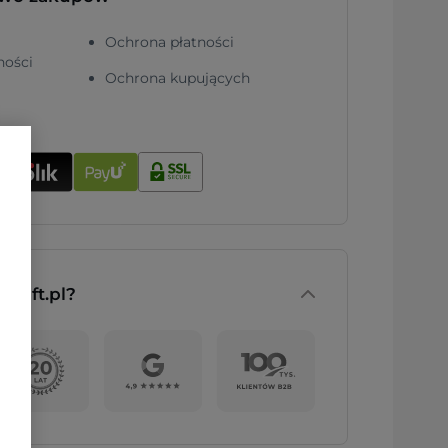
Ochrona płatności
ności
Ochrona kupujących
nGift.pl?