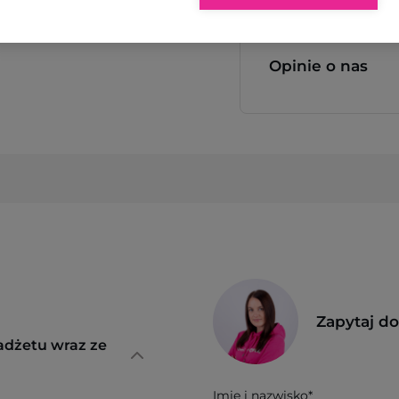
Opinie o nas
Zapytaj d
adżetu wraz ze
Imię i nazwisko*