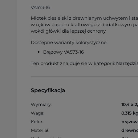
VA573-16
Młotek ciesielski z drewnianym uchwytem i s
w rękaw papieru kraftowego z dodatkowym 
wokół główki dla lepszej ochrony
Dostępne warianty kolorystyczne:
Brązowy VA573-16
Ten produkt znajduje się w kategorii:
Narzędzi
Specyfikacja
Wymiary:
10,4 x 
Waga:
0.315 k
Kolor:
brązow
Materiał:
drewno