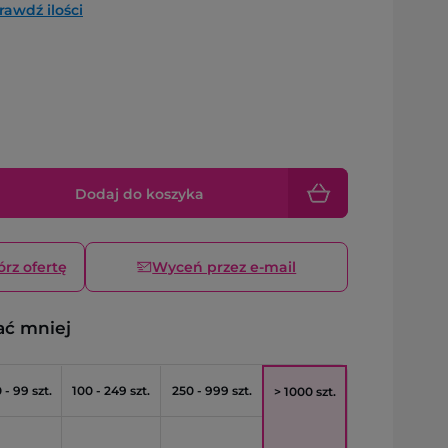
rawdź ilości
Dodaj do koszyka
órz ofertę
Wyceń przez e-mail
ać mniej
 - 99 szt.
100 - 249 szt.
250 - 999 szt.
> 1000 szt.