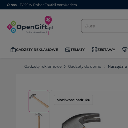
O nas
- TOP1 w Polsce
Zaufali nam
Kariera
GADŻETY REKLAMOWE
TEMATY
ZESTAWY
Gadżety reklamowe
Gadżety do domu
Narzędzia
Możliwość nadruku