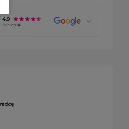
4.9
2769
opinii
oradcę