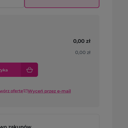
0,00 zł
0,00 zł
zyka
Wyceń przez e-mail
twórz ofertę
two zakupów