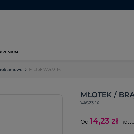
PREMIUM
 reklamowe
Młotek VA573-16
MŁOTEK / BR
VA573-16
14,23
zł
Od
nett