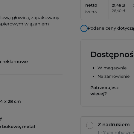
netto
21,46 zł
26,40 zł
brutto
talową głowicą, zapakowany
papierowym wiązaniem
Podane ceny dotyczą 
Dostępnoś
a reklamowe
W magazynie
Na zamówienie
Potrzebujesz
więcej?
2,4 x 28 cm
g
y
Z nadrukiem
 bukowe, metal
1 - 7 dni robocze