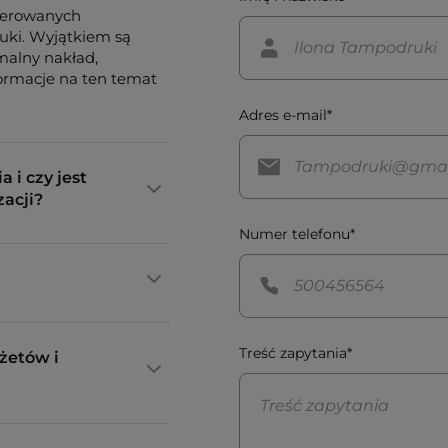
ferowanych
tuki. Wyjątkiem są
imalny nakład,
formacje na ten temat
Adres e-mail*
a i czy jest
zacji?
Numer telefonu*
Treść zapytania*
żetów i