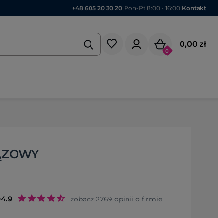
+48 605 20 30 20
|
Pon-Pt 8:00 - 16:00
|
Kontakt
0,00 zł
0
ĄZOWY
o
4.9
zobacz
2769
opinii
o firmie