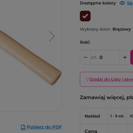
Dostępne kolory
Sp
Wybrany kolor:
Brązowy
Ilość:
szt.
Dodaj do Listy i stw
Zamawiaj więcej, pł
Nakład
1 - 9 szt.
10
Pobierz do PDF
Cena