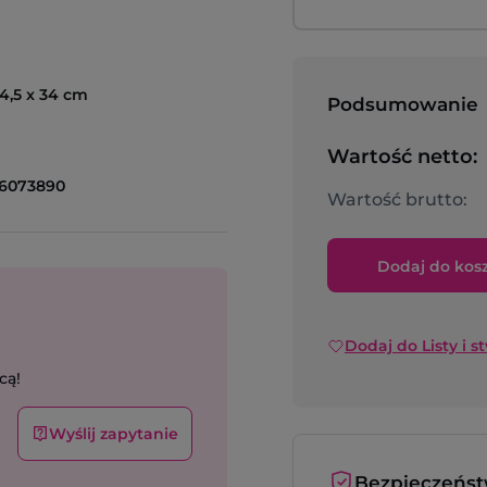
24,5 x 34 cm
Podsumowanie
Wartość netto:
6073890
Wartość brutto:
Dodaj do kos
Dodaj do Listy i s
cą!
Wyślij zapytanie
Bezpieczeńs