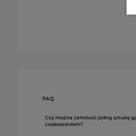
FAQ
Czy można zamówić jedną sztukę g
znakowaniem?