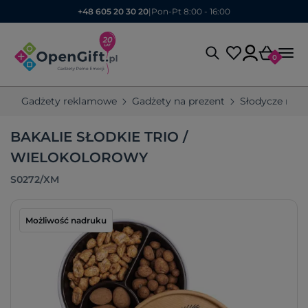
+48 605 20 30 20
|
Pon-Pt 8:00 - 16:00
0
Gadżety reklamowe
Gadżety na prezent
Słodycze rek
BAKALIE SŁODKIE TRIO /
WIELOKOLOROWY
S0272/XM
Możliwość nadruku