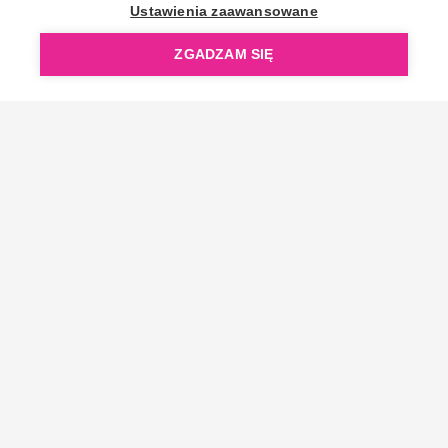
OpenGift jest częścią ReflectGroup.
Ustawienia zaawansowane
ZGADZAM SIĘ
Copyright © 2006-2026 OpenGift.pl