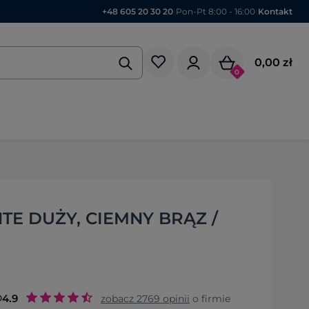
+48 605 20 30 20
|
Pon-Pt 8:00 - 16:00
|
Kontakt
0,00 zł
0
TE DUŻY, CIEMNY BRĄZ /
o
4.9
zobacz
2769
opinii
o firmie