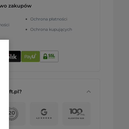
two zakupów
Ochrona płatności
ności
Ochrona kupujących
nGift.pl?