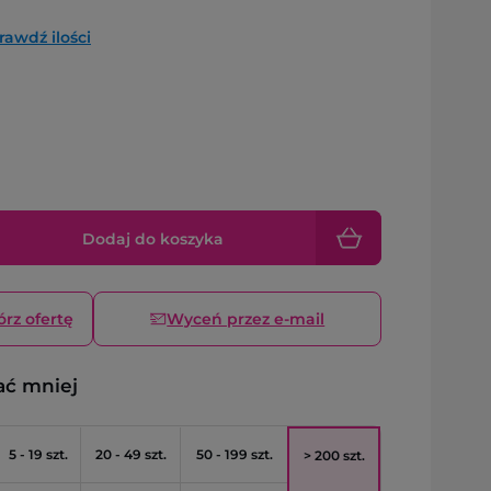
rawdź ilości
Dodaj do koszyka
órz ofertę
Wyceń przez e-mail
ać mniej
5 - 19 szt.
20 - 49 szt.
50 - 199 szt.
> 200 szt.