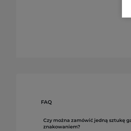
FAQ
Czy można zamówić jedną sztukę g
znakowaniem?