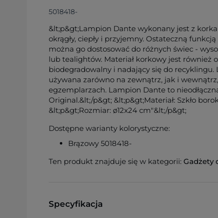
5018418-
&lt;p&gt;Lampion Dante wykonany jest z korka i 
okrągły, ciepły i przyjemny. Ostateczną funkcją
można go dostosować do różnych świec - wyso
lub tealightów. Materiał korkowy jest również 
biodegradowalny i nadający się do recyklingu.
używana zarówno na zewnątrz, jak i wewnątrz, 
egzemplarzach. Lampion Dante to nieodłączna
Original.&lt;/p&gt; &lt;p&gt;Materiał: Szkło bo
&lt;p&gt;Rozmiar: ø12x24 cm"&lt;/p&gt;
Dostępne warianty kolorystyczne:
Brązowy 5018418-
Ten produkt znajduje się w kategorii:
Gadżety 
Specyfikacja