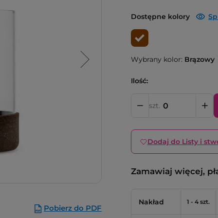
Dostępne kolory
Sp
Wybrany kolor:
Brązowy
Ilość:
szt.
Dodaj do Listy i stw
Zamawiaj więcej, pł
Nakład
1 - 4 szt.
Pobierz do PDF