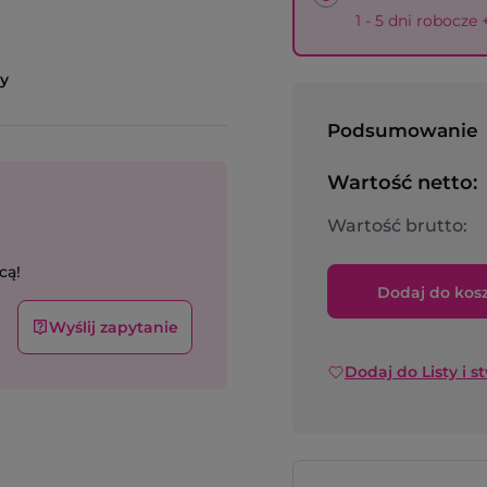
1 - 5 dni robocze
y
Podsumowanie
Wartość netto:
Wartość brutto:
cą!
Dodaj do kos
Wyślij zapytanie
Dodaj do Listy i s