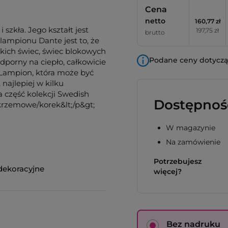
Cena
netto
160,77 zł
szkła. Jego kształt jest
197,75 zł
brutto
 lampionu Dante jest to, że
kich świec, świec blokowych
Podane ceny dotyczą 
odporny na ciepło, całkowicie
 Lampion, która może być
najlepiej w kilku
 część kolekcji Swedish
Dostępnoś
rokrzemowe/korek&lt;/p&gt;
W magazynie
Na zamówienie
Potrzebujesz
dekoracyjne
więcej?
Bez nadruku