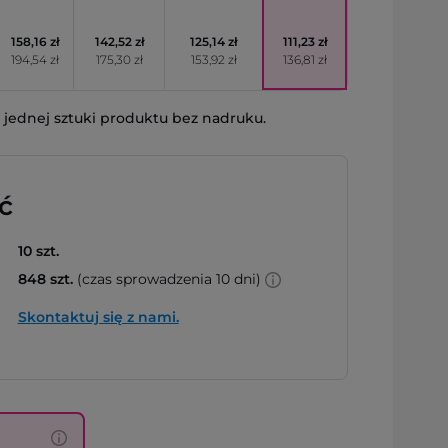
158,16 zł
142,52 zł
125,14 zł
111,23 zł
194,54 zł
175,30 zł
153,92 zł
136,81 zł
jednej sztuki produktu bez nadruku.
ć
10 szt.
848 szt.
(czas sprowadzenia 10 dni)
Skontaktuj się z nami.