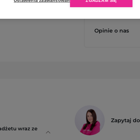
Ustawienia zaawansowane
ZGADZAM SIĘ
Opinie o nas
Zapytaj d
adżetu wraz ze