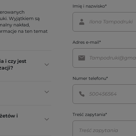
Imię i nazwisko*
ferowanych
tuki. Wyjątkiem są
imalny nakład,
formacje na ten temat
Adres e-mail*
a i czy jest
zacji?
Numer telefonu*
Treść zapytania*
żetów i