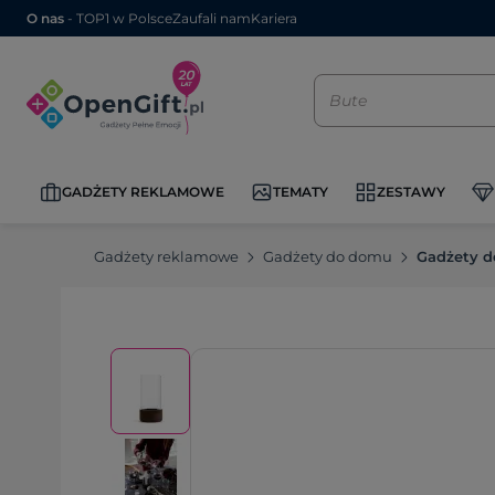
O nas
- TOP1 w Polsce
Zaufali nam
Kariera
GADŻETY REKLAMOWE
TEMATY
ZESTAWY
Gadżety reklamowe
Gadżety do domu
Gadżety d