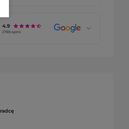
4.9
2769
opinii
oradcę