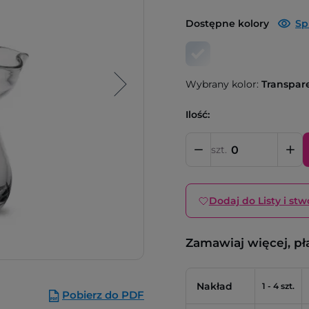
Dostępne kolory
Sp
Wybrany kolor:
Transpar
Ilość:
szt.
Dodaj do Listy i stw
Zamawiaj więcej, pł
Nakład
1 - 4 szt.
Pobierz do PDF