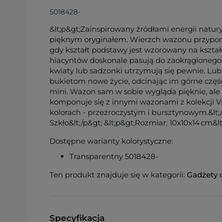
5018428-
&lt;p&gt;Zainspirowany źródłami energii natury
pięknym oryginałem. Wierzch wazonu przypom
gdy kształt podstawy jest wzorowany na kształc
hiacyntów doskonale pasują do zaokrąglonego 
kwiaty lub sadzonki utrzymują się pewnie. L
bukietom nowe życie, odcinając im górne częśc
mini. Wazon sam w sobie wygląda pięknie, ale
komponuje się z innymi wazonami z kolekcji 
kolorach - przezroczystym i bursztynowym.&lt;/p
Szkło&lt;/p&gt; &lt;p&gt;Rozmiar: 10x10x14 cm&lt
Dostępne warianty kolorystyczne:
Transparentny 5018428-
Ten produkt znajduje się w kategorii:
Gadżety 
Specyfikacja