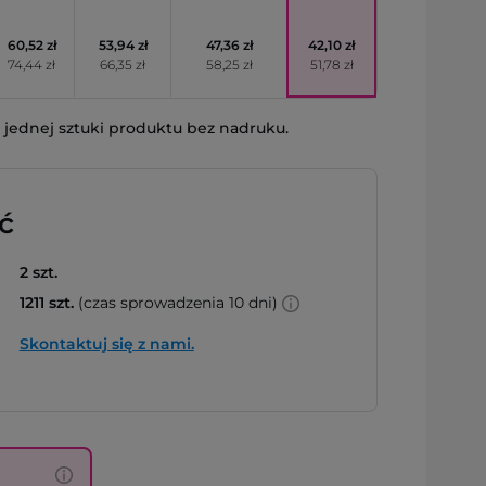
60,52 zł
53,94 zł
47,36 zł
42,10 zł
74,44 zł
66,35 zł
58,25 zł
51,78 zł
jednej sztuki produktu bez nadruku.
ć
2 szt.
1211 szt.
(czas sprowadzenia 10 dni)
Skontaktuj się z nami.