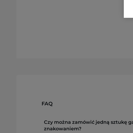
FAQ
Czy można zamówić jedną sztukę g
znakowaniem?