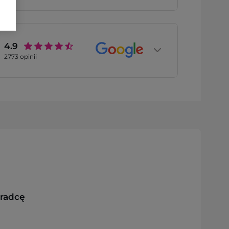
4.9
2773
opinii
oradcę