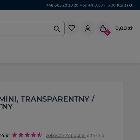
+48 605 20 30 20
|
Pon-Pt 8:00 - 16:00
|
Kontakt
0,00 zł
0
MINI, TRANSPARENTNY /
TNY
o
4.9
zobacz
2773
opinii
o firmie