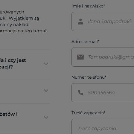
Imię i nazwisko*
ferowanych
tuki. Wyjątkiem są
imalny nakład,
formacje na ten temat
Adres e-mail*
a i czy jest
zacji?
Numer telefonu*
Treść zapytania*
żetów i