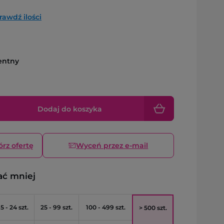
rawdź ilości
entny
Dodaj do koszyka
órz ofertę
Wyceń przez e-mail
ać mniej
5 - 24 szt.
25 - 99 szt.
100 - 499 szt.
> 500 szt.