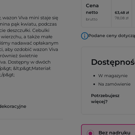
Cena
netto
63,48 zł
, wazon Viva mini staje się
78,08 zł
brutto
ina pąk kwiatu, podczas
ie deszczułki. Cebulki
Podane ceny dotyczą 
wierzchu, a także małe
ubiśmy nadawać opłakanym
i, aby ozdobić wazon Viva
 również świetnie
Dostępnoś
Viva. Dostępny w dwóch
&gt; &lt;p&gt;Materiał:
;/p&gt;
W magazynie
Na zamówienie
Potrzebujesz
więcej?
dekoracyjne
Bez nadruku