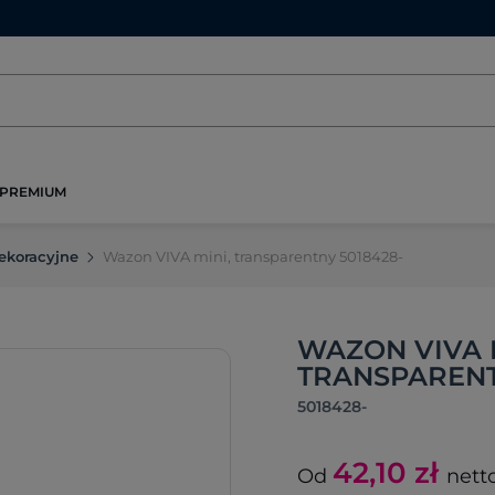
PREMIUM
ekoracyjne
Wazon VIVA mini, transparentny 5018428-
WAZON VIVA 
TRANSPAREN
5018428-
42,10
zł
Od
nett