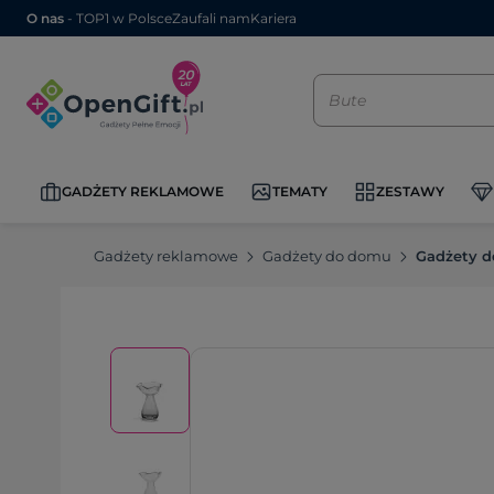
O nas
- TOP1 w Polsce
Zaufali nam
Kariera
GADŻETY REKLAMOWE
TEMATY
ZESTAWY
Gadżety reklamowe
Gadżety do domu
Gadżety d