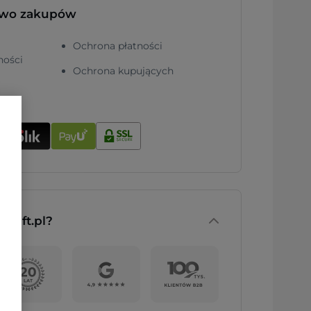
two zakupów
Ochrona płatności
ności
Ochrona kupujących
nGift.pl?