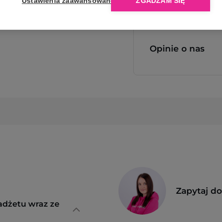
Ustawienia zaawansowane
ZGADZAM SIĘ
Opinie o nas
Zapytaj d
adżetu wraz ze