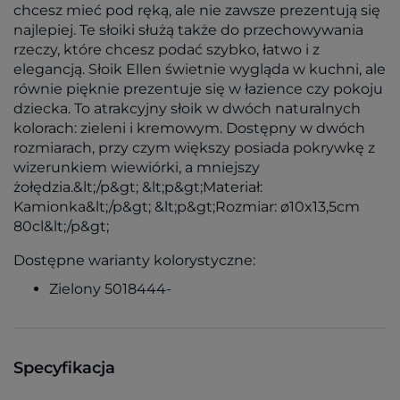
chcesz mieć pod ręką, ale nie zawsze prezentują się
najlepiej. Te słoiki służą także do przechowywania
rzeczy, które chcesz podać szybko, łatwo i z
elegancją. Słoik Ellen świetnie wygląda w kuchni, ale
równie pięknie prezentuje się w łazience czy pokoju
dziecka. To atrakcyjny słoik w dwóch naturalnych
kolorach: zieleni i kremowym. Dostępny w dwóch
rozmiarach, przy czym większy posiada pokrywkę z
wizerunkiem wiewiórki, a mniejszy
żołędzia.&lt;/p&gt; &lt;p&gt;Materiał:
Kamionka&lt;/p&gt; &lt;p&gt;Rozmiar: ø10x13,5cm
80cl&lt;/p&gt;
Dostępne warianty kolorystyczne:
Zielony 5018444-
Specyfikacja