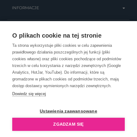
INFORMACJE
OBSŁUGA KLIENTA
O plikach cookie na tej stronie
Ta strona wykorzystuje pliki cookies w celu zapewnienia
prawidłowego działania poszczególnych jej funkcji (pliki
KONTAKT
cookies własne) oraz pliki cookies pochodzące od podmiotów
trzecich w celu korzystania z narzędzi zewnętrznych (Google
Analytics, HotJar, YouTube). Do informacji, które są
gromadzone w plikach cookies od podmiotów trzecich, mają
dostęp dostawcy wymienionych narzędzi zewnętrznych.
Dowiedz się więcej
OpenGift jest częścią ReflectGroup.
Ustawienia zaawansowane
ZGADZAM SIĘ
Copyright © 2006-2026 OpenGift.pl