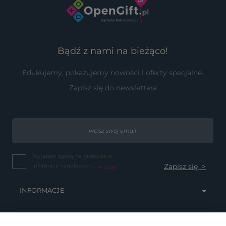
Bądź z nami na bieżąco!
Edukujemy, pokazujemy nowości i oferty specjalne.
Zapisz się do newslettera
Wyrażam zgodę na przesyłanie
informacji handlowych...
(więcej)
INFORMACJE