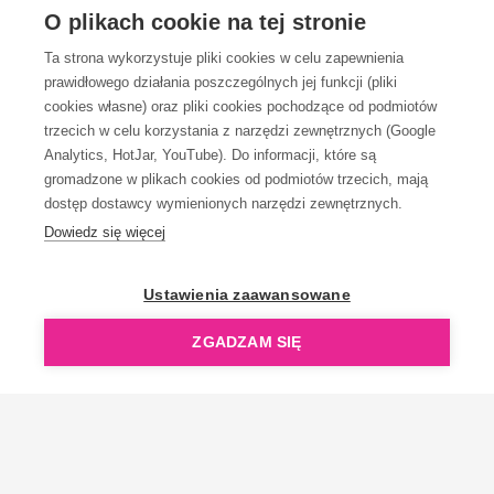
OBSŁUGA KLIENTA
O plikach cookie na tej stronie
Ta strona wykorzystuje pliki cookies w celu zapewnienia
prawidłowego działania poszczególnych jej funkcji (pliki
KONTAKT
cookies własne) oraz pliki cookies pochodzące od podmiotów
trzecich w celu korzystania z narzędzi zewnętrznych (Google
Analytics, HotJar, YouTube). Do informacji, które są
gromadzone w plikach cookies od podmiotów trzecich, mają
dostęp dostawcy wymienionych narzędzi zewnętrznych.
Dowiedz się więcej
OpenGift jest częścią ReflectGroup.
Ustawienia zaawansowane
ZGADZAM SIĘ
Copyright © 2006-2026 OpenGift.pl