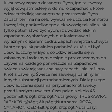
luksusowy zapach do wnętrz Byon, Ignite, tworzy
wyjątkową atmosferę w domu, o zapachach, które
odzwierciedlają wewnętrzne przestrzenie Byon.
Zapach ten ma na celu wywołanie uczucia komfortu
i szczęścia, podkreślonego ciekawością tak silną, jak
tylko potrafi stworzyć Byon, i z uwodzicielskim
zapachem wyobrażonych nut kwiatowych i
wyraźnym ciężarem cedru. Zapach wnętrza uchwyci
istotę tego, jak powinien pachnieć, czuć się i być
doświadczony w Byon, co odzwierciedla się w
zabawnym i radosnym designie przeznaczonym do
ożywienia każdego pomieszczenia. Zapachowe
świece zawierają wosk sojowy, zapach i olej roślinny.
Knot z bawełny. Świece nie zawierają parafiny ani
innych substancji petrochemicznych. Dla lepszego
doświadczenia spalania, przycinać knot świecy
przed każdym użyciem. Czas palenia około 45
godzin.&lt;/p&gt; &lt;p&gt;Nuta głowy: TRUSKAWKA,
JABŁKO&lt;/p&gt; &lt;p&gt;Nuta serca: RÓŻA,
CYNAMON, CEDR&lt;/p&gt; &lt;p&gt;Nuta bazy: