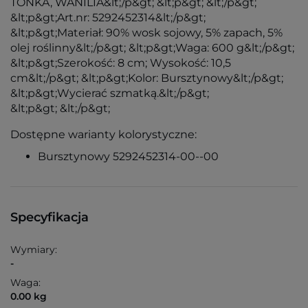
TONKA, WANILIA&lt;/p&gt; &lt;p&gt; &lt;/p&gt;
&lt;p&gt;Art.nr: 5292452314&lt;/p&gt;
&lt;p&gt;Materiał: 90% wosk sojowy, 5% zapach, 5%
olej roślinny&lt;/p&gt; &lt;p&gt;Waga: 600 g&lt;/p&gt;
&lt;p&gt;Szerokość: 8 cm; Wysokość: 10,5
cm&lt;/p&gt; &lt;p&gt;Kolor: Bursztynowy&lt;/p&gt;
&lt;p&gt;Wycierać szmatką.&lt;/p&gt;
&lt;p&gt; &lt;/p&gt;
Dostępne warianty kolorystyczne:
Bursztynowy 5292452314-00--00
Specyfikacja
Wymiary:
-
Waga:
0.00 kg