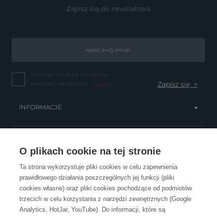
Zapisz się do newslettera
Wyrażam zgodę na przesyłanie
informacji handlowych...
(więcej)
INFORMACJE
OBSŁUGA KLIENTA
O plikach cookie na tej stronie
Ta strona wykorzystuje pliki cookies w celu zapewnienia
prawidłowego działania poszczególnych jej funkcji (pliki
KONTAKT
cookies własne) oraz pliki cookies pochodzące od podmiotów
trzecich w celu korzystania z narzędzi zewnętrznych (Google
Analytics, HotJar, YouTube). Do informacji, które są