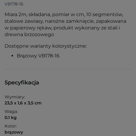
VB178-16
Miara 2m, składana, pomiar w cm, 10 segmentów,
stalowe zawiasy, narożne zamknięcie, zapakowana
w papierowy rękaw, produkt wykonany ze stali i
drewna brzozowego
Dostępne warianty kolorystyczne:
Brązowy VB178-16
Specyfikacja
Wymiary:
23,5 x 1,6 x 3,5 cm
Waga:
0.1 kg
Kolor:
brązowy