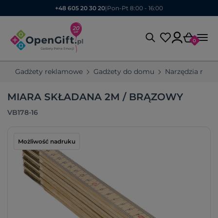
+48 605 20 30 20
|
Pon-Pt 8:00 - 16:00
0
Gadżety reklamowe
Gadżety do domu
Narzędzia rek
MIARA SKŁADANA 2M / BRĄZOWY
VB178-16
Możliwość nadruku