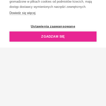
gromadzone w plikach cookies od podmiotów trzecich, mają
dostęp dostawcy wymienionych narzędzi zewnętrznych.
Dowiedz się więcej
OpenGift jest częścią ReflectGroup.
Ustawienia zaawansowane
ZGADZAM SIĘ
Copyright © 2006-2026 OpenGift.pl