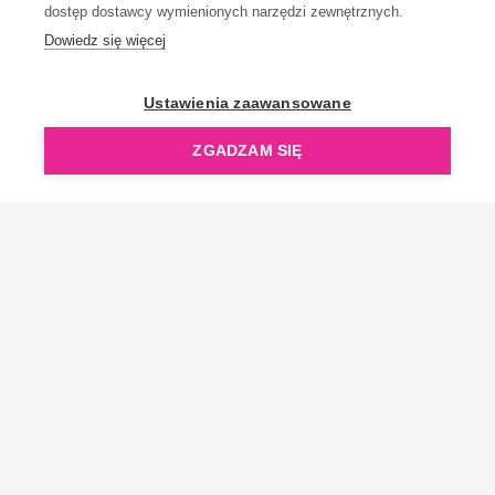
dostęp dostawcy wymienionych narzędzi zewnętrznych.
Dowiedz się więcej
OpenGift jest częścią ReflectGroup.
Ustawienia zaawansowane
ZGADZAM SIĘ
Copyright © 2006-2026 OpenGift.pl