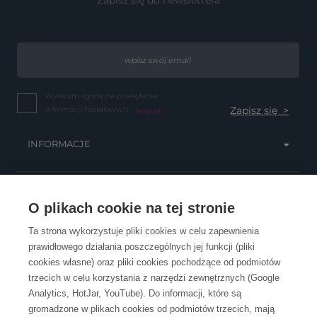
Zapisz się do newslettera
Wyrażam zgodę na przesyłanie
informacji handlowych...
(więcej)
INFORMACJE
OBSŁUGA KLIENTA
O plikach cookie na tej stronie
Ta strona wykorzystuje pliki cookies w celu zapewnienia
prawidłowego działania poszczególnych jej funkcji (pliki
KONTAKT
cookies własne) oraz pliki cookies pochodzące od podmiotów
trzecich w celu korzystania z narzędzi zewnętrznych (Google
Analytics, HotJar, YouTube). Do informacji, które są
gromadzone w plikach cookies od podmiotów trzecich, mają