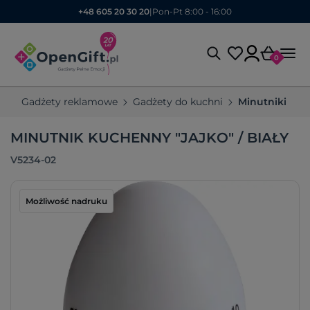
+48 605 20 30 20
|
Pon-Pt 8:00 - 16:00
0
Gadżety reklamowe
Gadżety do kuchni
Minutniki ku
MINUTNIK KUCHENNY "JAJKO" / BIAŁY
V5234-02
Możliwość nadruku