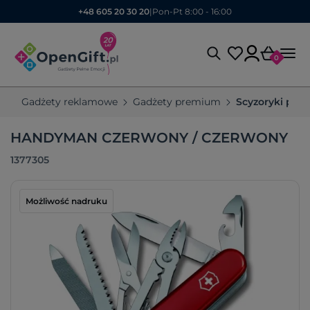
+48 605 20 30 20
|
Pon-Pt 8:00 - 16:00
0
Gadżety reklamowe
Gadżety premium
Scyzoryki pr
HANDYMAN CZERWONY / CZERWONY
1377305
Możliwość nadruku