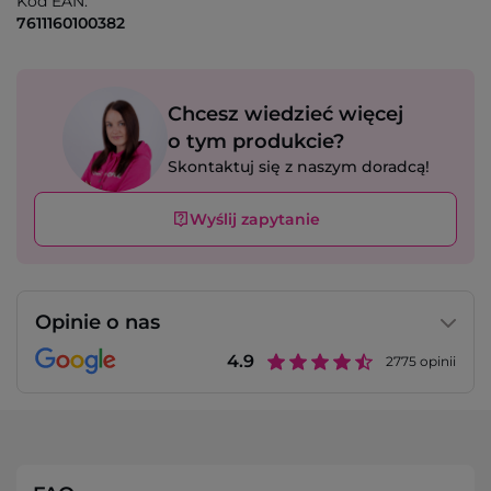
Kod EAN:
7611160100382
Chcesz wiedzieć więcej
o tym produkcie?
Skontaktuj się z naszym doradcą!
Wyślij zapytanie
Opinie o nas
4.9
2775
opinii