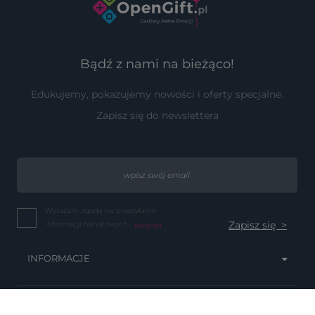
Bądź z nami na bieżąco!
Edukujemy, pokazujemy nowości i oferty specjalne.
Zapisz się do newslettera
Wyrażam zgodę na przesyłanie
informacji handlowych...
(więcej)
INFORMACJE
OBSŁUGA KLIENTA