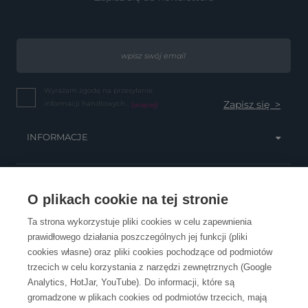
Wyrażam zgodę na przesyłanie
informacji handlowych...
(więcej)
INFORMACJE
OBSŁUGA KLIENTA
O plikach cookie na tej stronie
Ta strona wykorzystuje pliki cookies w celu zapewnienia
prawidłowego działania poszczególnych jej funkcji (pliki
KONTAKT
cookies własne) oraz pliki cookies pochodzące od podmiotów
trzecich w celu korzystania z narzędzi zewnętrznych (Google
Analytics, HotJar, YouTube). Do informacji, które są
gromadzone w plikach cookies od podmiotów trzecich, mają