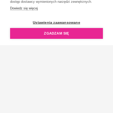
dostęp dostawcy wymienionych narzędzi zewnętrznych.
Dowiedz się więcej
OpenGift jest częścią ReflectGroup.
Ustawienia zaawansowane
ZGADZAM SIĘ
Copyright © 2006-2026 OpenGift.pl