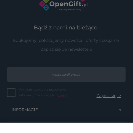
Bądź z nami na bieżąco!
Edukujemy, pokazujemy nowości i oferty specjalne.
Zapisz się do newslettera
Wyrażam zgodę na przesyłanie
informacji handlowych...
(więcej)
INFORMACJE