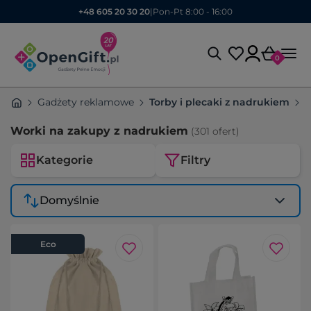
+48 605 20 30 20
|
Pon-Pt 8:00 - 16:00
0
Gadżety reklamowe
Torby i plecaki z nadrukiem
T
Worki na zakupy z nadrukiem
(301 ofert)
Kategorie
Filtry
Domyślnie
Eco