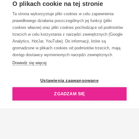
OBSŁUGA KLIENTA
O plikach cookie na tej stronie
Ta strona wykorzystuje pliki cookies w celu zapewnienia
prawidłowego działania poszczególnych jej funkcji (pliki
KONTAKT
cookies własne) oraz pliki cookies pochodzące od podmiotów
trzecich w celu korzystania z narzędzi zewnętrznych (Google
Analytics, HotJar, YouTube). Do informacji, które są
gromadzone w plikach cookies od podmiotów trzecich, mają
dostęp dostawcy wymienionych narzędzi zewnętrznych.
Dowiedz się więcej
OpenGift jest częścią ReflectGroup.
Ustawienia zaawansowane
ZGADZAM SIĘ
Copyright © 2006-2026 OpenGift.pl