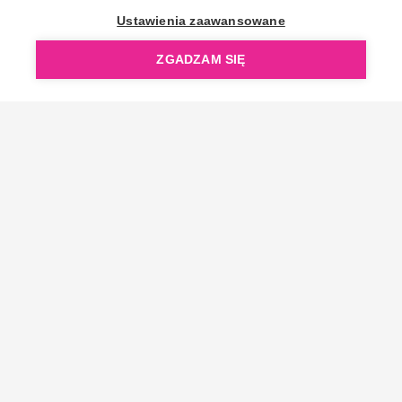
OpenGift jest częścią ReflectGroup.
Ustawienia zaawansowane
ZGADZAM SIĘ
Copyright © 2006-2026 OpenGift.pl