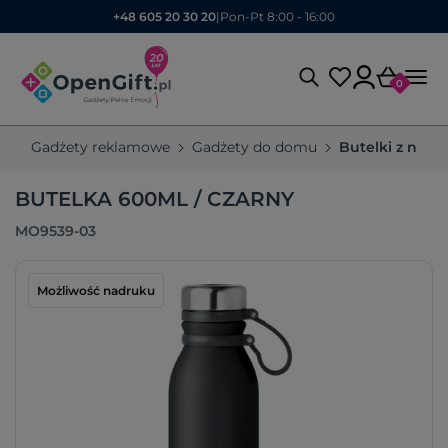
+48 605 20 30 20
|
Pon-Pt 8:00 - 16:00
0
Gadżety reklamowe
Gadżety do domu
Butelki z nad
BUTELKA 600ML / CZARNY
MO9539-03
Możliwość nadruku