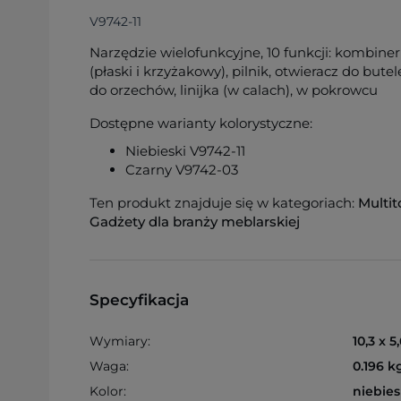
V9742-11
Narzędzie wielofunkcyjne, 10 funkcji: kombinerki
(płaski i krzyżakowy), pilnik, otwieracz do bute
do orzechów, linijka (w calach), w pokrowcu
Dostępne warianty kolorystyczne:
Niebieski V9742-11
Czarny V9742-03
Ten produkt znajduje się w kategoriach:
Multit
Gadżety dla branży meblarskiej
Specyfikacja
Wymiary:
10,3 x 5
Waga:
0.196 k
Kolor:
niebies