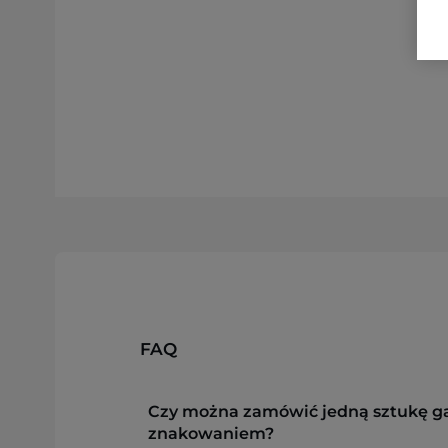
FAQ
Czy można zamówić jedną sztukę g
znakowaniem?