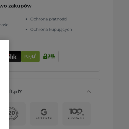
two zakupów
Ochrona płatności
ności
Ochrona kupujących
nGift.pl?