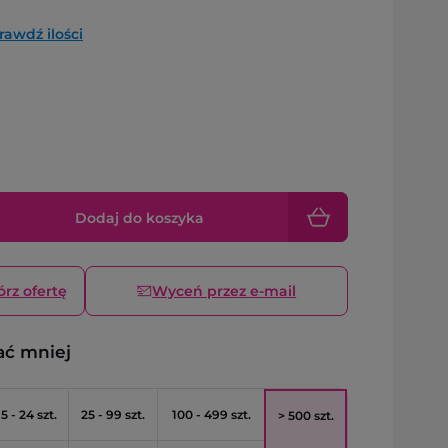
rawdź ilości
Dodaj do koszyka
órz ofertę
Wyceń przez e-mail
ać mniej
5 - 24 szt.
25 - 99 szt.
100 - 499 szt.
> 500 szt.