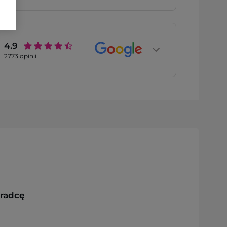
4.9
2773
opinii
oradcę