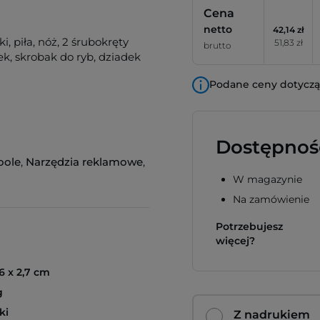
Cena
netto
42,14 zł
, piła, nóż, 2 śrubokręty
51,83 zł
brutto
lek, skrobak do ryb, dziadek
Podane ceny dotyczą 
Dostępnoś
oole
,
Narzędzia reklamowe
,
W magazynie
Na zamówienie
Potrzebujesz
więcej?
,6 x 2,7 cm
g
ki
Z nadrukiem