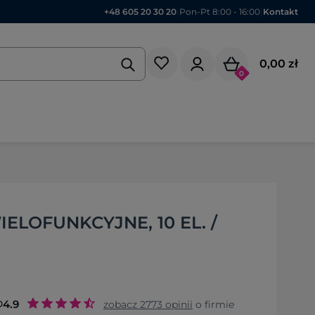
+48 605 20 30 20
|
Pon-Pt 8:00 - 16:00
|
Kontakt
0,00 zł
0
ELOFUNKCYJNE, 10 EL. /
o
4.9
zobacz
2773
opinii
o firmie