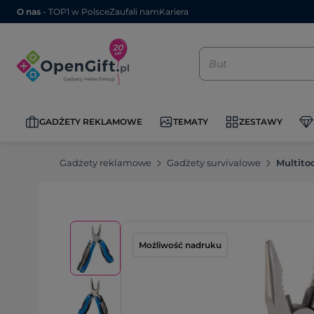
O nas
- TOP1 w Polsce
Zaufali nam
Kariera
GADŻETY REKLAMOWE
TEMATY
ZESTAWY
Gadżety reklamowe
Gadżety survivalowe
Multito
Możliwość nadruku