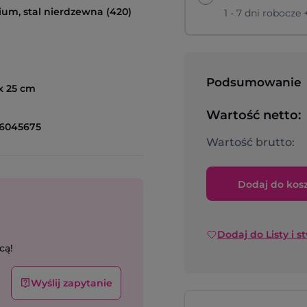
um, stal nierdzewna (420)
1 - 7 dni robocze
Podsumowanie
 x 25 cm
Wartość netto:
6045675
Wartość brutto:
Dodaj do kos
Dodaj do Listy i s
cą!
Wyślij zapytanie