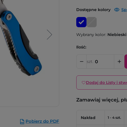
Dostępne kolory
Sp
Wybrany kolor:
Niebieski
Ilość:
szt.
Dodaj do Listy i stw
Zamawiaj więcej, pł
Nakład
1 - 4 szt.
Pobierz do PDF