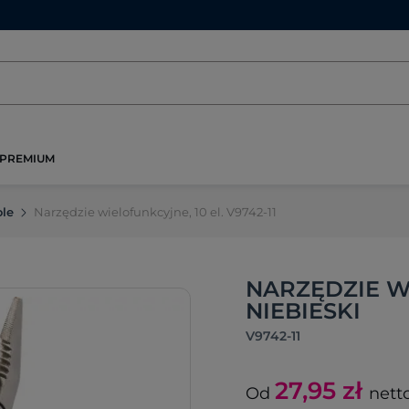
PREMIUM
ole
Narzędzie wielofunkcyjne, 10 el. V9742-11
NARZĘDZIE WI
NIEBIESKI
V9742-11
27,95
zł
Od
nett