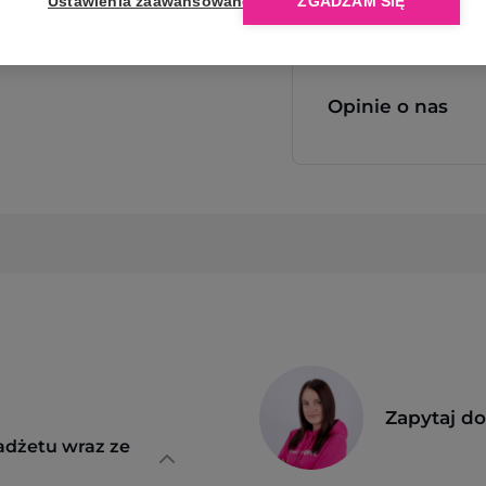
Ustawienia zaawansowane
ZGADZAM SIĘ
Opinie o nas
Zapytaj d
adżetu wraz ze