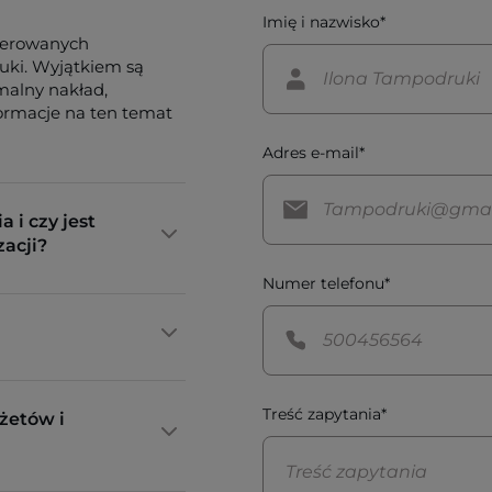
Imię i nazwisko*
ferowanych
tuki. Wyjątkiem są
imalny nakład,
formacje na ten temat
Adres e-mail*
a i czy jest
zacji?
Numer telefonu*
Treść zapytania*
żetów i