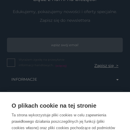
Edukujemy, pokazujemy nowości i oferty specjalne.
Zapisz się do newslettera
Wyrażam zgodę na przesyłanie
informacji handlowych...
(więcej)
INFORMACJE
OBSŁUGA KLIENTA
O plikach cookie na tej stronie
Ta strona wykorzystuje pliki cookies w celu zapewnienia
prawidłowego działania poszczególnych jej funkcji (pliki
KONTAKT
cookies własne) oraz pliki cookies pochodzące od podmiotów