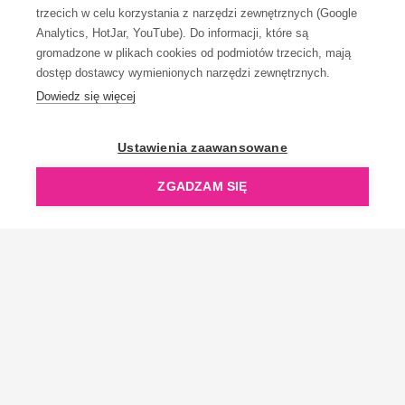
trzecich w celu korzystania z narzędzi zewnętrznych (Google
Analytics, HotJar, YouTube). Do informacji, które są
gromadzone w plikach cookies od podmiotów trzecich, mają
dostęp dostawcy wymienionych narzędzi zewnętrznych.
Dowiedz się więcej
OpenGift jest częścią ReflectGroup.
Ustawienia zaawansowane
ZGADZAM SIĘ
Copyright © 2006-2026 OpenGift.pl