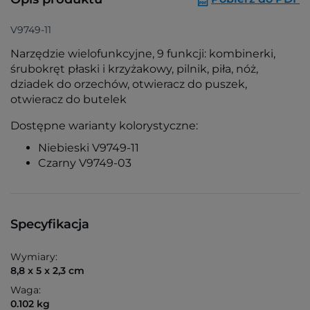
V9749-11
Narzędzie wielofunkcyjne, 9 funkcji: kombinerki,
śrubokręt płaski i krzyżakowy, pilnik, piła, nóż,
dziadek do orzechów, otwieracz do puszek,
otwieracz do butelek
Dostępne warianty kolorystyczne:
Niebieski V9749-11
Czarny V9749-03
Specyfikacja
Wymiary:
8,8 x 5 x 2,3 cm
Waga:
0.102 kg