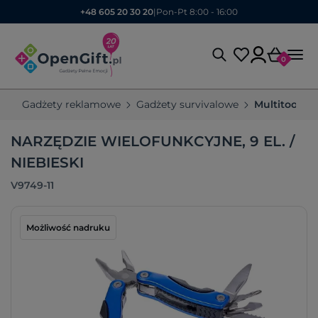
+48 605 20 30 20
|
Pon-Pt 8:00 - 16:00
0
Gadżety reklamowe
Gadżety survivalowe
Multitoole
NARZĘDZIE WIELOFUNKCYJNE, 9 EL. /
NIEBIESKI
V9749-11
Możliwość nadruku