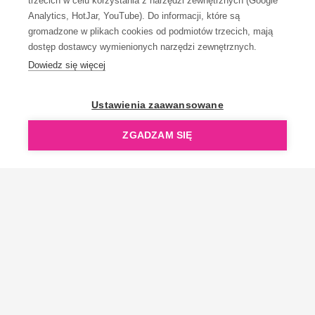
trzecich w celu korzystania z narzędzi zewnętrznych (Google
Analytics, HotJar, YouTube). Do informacji, które są
gromadzone w plikach cookies od podmiotów trzecich, mają
dostęp dostawcy wymienionych narzędzi zewnętrznych.
Dowiedz się więcej
OpenGift jest częścią ReflectGroup.
Ustawienia zaawansowane
ZGADZAM SIĘ
Copyright © 2006-2026 OpenGift.pl