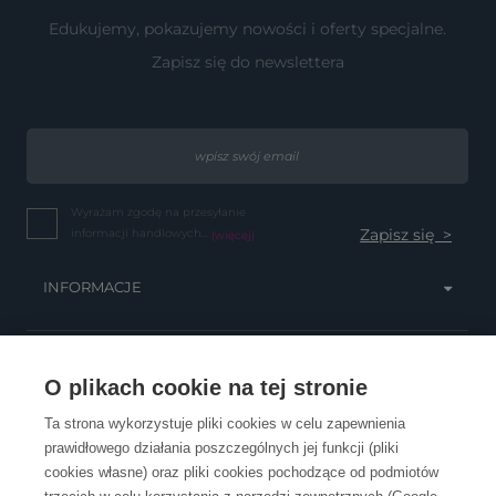
Edukujemy, pokazujemy nowości i oferty specjalne.
Zapisz się do newslettera
Wyrażam zgodę na przesyłanie
informacji handlowych...
(więcej)
INFORMACJE
OBSŁUGA KLIENTA
O plikach cookie na tej stronie
Ta strona wykorzystuje pliki cookies w celu zapewnienia
prawidłowego działania poszczególnych jej funkcji (pliki
KONTAKT
cookies własne) oraz pliki cookies pochodzące od podmiotów